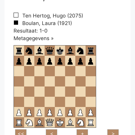
Ten Hertog, Hugo (2075)
Boulan, Laura (1921)
Resultaat: 1-0
Klikken
Metagegevens »
om
te
openen.