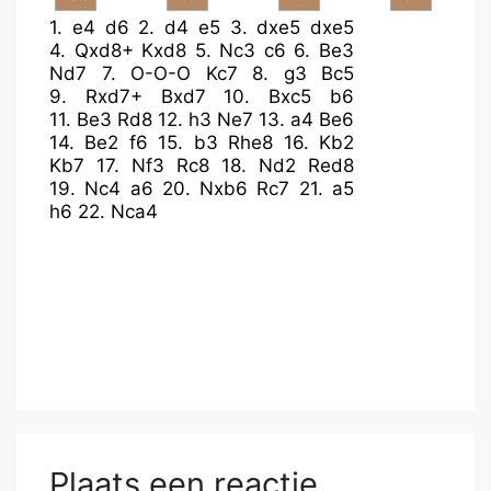
1.
e4
d6
2.
d4
e5
3.
dxe5
dxe5
4.
Qxd8+
Kxd8
5.
Nc3
c6
6.
Be3
Nd7
7.
O-O-O
Kc7
8.
g3
Bc5
9.
Rxd7+
Bxd7
10.
Bxc5
b6
11.
Be3
Rd8
12.
h3
Ne7
13.
a4
Be6
14.
Be2
f6
15.
b3
Rhe8
16.
Kb2
Kb7
17.
Nf3
Rc8
18.
Nd2
Red8
19.
Nc4
a6
20.
Nxb6
Rc7
21.
a5
h6
22.
Nca4
Plaats een reactie