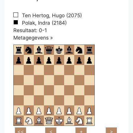
Ten Hertog, Hugo (2075)
Polak, Indra (2184)
Resultaat: 0-1
Klikken
Metagegevens »
om
te
openen.