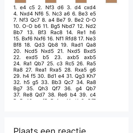
1.
e4
c5
2.
Nf3
d6
3.
d4
cxd4
4.
Nxd4
Nf6
5.
Nc3
a6
6.
Be3
e5
7.
Nf3
Qc7
8.
a4
Be7
9.
Be2
O-O
10.
O-O
b6
11.
Bg5
Nbd7
12.
Nd2
Bb7
13.
Bf3
Rac8
14.
Re1
h6
15.
Bxf6
Nxf6
16.
Nf1
Rfd8
17.
Ne3
Bf8
18.
Qd3
Qb8
19.
Rad1
Qa8
20.
Ncd5
Nxd5
21.
Nxd5
Bxd5
22.
exd5
b5
23.
axb5
axb5
24.
Ra1
Qb7
25.
c3
Rc5
26.
Ra5
Ra8
27.
Rea1
Rxa5
28.
Rxa5
g6
29.
h4
f5
30.
Bd1
e4
31.
Qg3
Kh7
32.
h5
g5
33.
Bb3
Qc7
34.
Ra8
Bg7
35.
Qh3
Qf7
36.
g4
Qb7
37.
Re8
Qd7
38.
Re6
b4
39.
c4
Ra5
40.
gxf5
Ra1+
41.
Kg2
Qf7
42.
Rxd6
e3
43.
Qxe3
Qxh5
Plaats een reactie