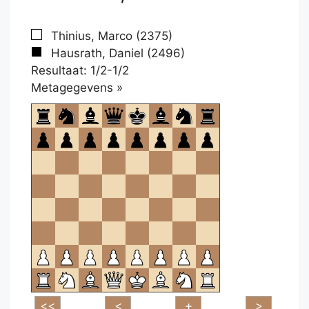
Thinius, Marco (2375)
Hausrath, Daniel (2496)
Resultaat: 1/2-1/2
Klikken
Metagegevens »
om
te
openen.