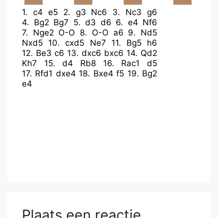
1.
c4
e5
2.
g3
Nc6
3.
Nc3
g6
4.
Bg2
Bg7
5.
d3
d6
6.
e4
Nf6
7.
Nge2
O-O
8.
O-O
a6
9.
Nd5
Nxd5
10.
cxd5
Ne7
11.
Bg5
h6
12.
Be3
c6
13.
dxc6
bxc6
14.
Qd2
Kh7
15.
d4
Rb8
16.
Rac1
d5
17.
Rfd1
dxe4
18.
Bxe4
f5
19.
Bg2
e4
Plaats een reactie