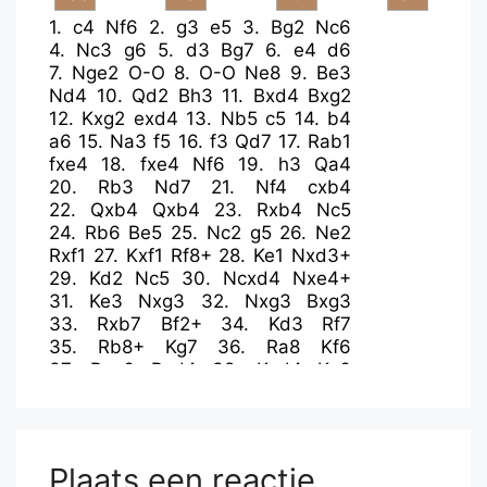
1.
c4
Nf6
2.
g3
e5
3.
Bg2
Nc6
4.
Nc3
g6
5.
d3
Bg7
6.
e4
d6
7.
Nge2
O-O
8.
O-O
Ne8
9.
Be3
Nd4
10.
Qd2
Bh3
11.
Bxd4
Bxg2
12.
Kxg2
exd4
13.
Nb5
c5
14.
b4
a6
15.
Na3
f5
16.
f3
Qd7
17.
Rab1
fxe4
18.
fxe4
Nf6
19.
h3
Qa4
20.
Rb3
Nd7
21.
Nf4
cxb4
22.
Qxb4
Qxb4
23.
Rxb4
Nc5
24.
Rb6
Be5
25.
Nc2
g5
26.
Ne2
Rxf1
27.
Kxf1
Rf8+
28.
Ke1
Nxd3+
29.
Kd2
Nc5
30.
Ncxd4
Nxe4+
31.
Ke3
Nxg3
32.
Nxg3
Bxg3
33.
Rxb7
Bf2+
34.
Kd3
Rf7
35.
Rb8+
Kg7
36.
Ra8
Kf6
37.
Rxa6
Bxd4
38.
Kxd4
Ke6
39.
c5
Rf4+
40.
Kc3
Rf3+
41.
Kc4
Rxh3
42.
Rxd6+
Ke7
43.
Rd5
Ra3
44.
Rxg5
Rxa2
45.
Rg7+
Kd8
46.
Kb5
h5
47.
Kb6
h4
48.
Rh7
Plaats een reactie
Ra4
49.
Rh8+
Ke7
50.
c6
Rc4