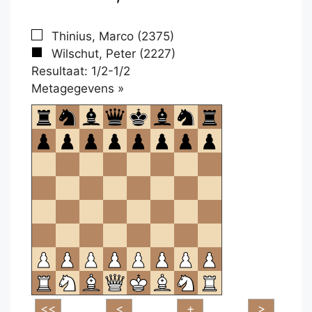
Thinius, Marco (2375)
Wilschut, Peter (2227)
Resultaat: 1/2-1/2
Klikken
Metagegevens »
om
te
openen.