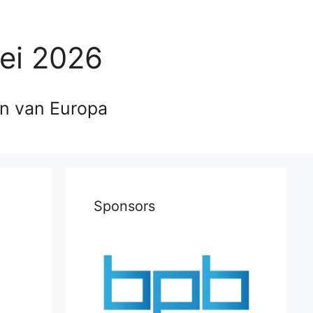
ei 2026
en van Europa
Sponsors