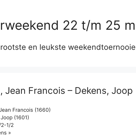
erweekend 22 t/m 25 m
rootste en leukste weekendtoernooi
n, Jean Francois – Dekens, Joop
 Jean Francois (1660)
Joop (1601)
/2-1/2
Klikken
ns »