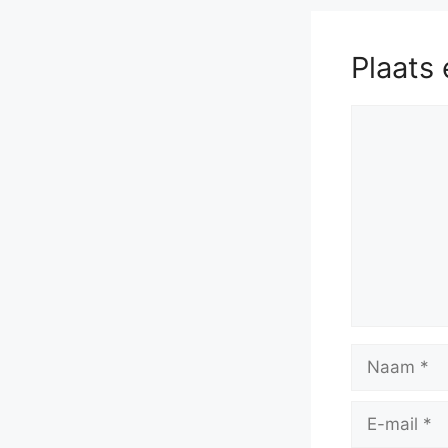
Plaats 
Reactie
Naam
E-
mail