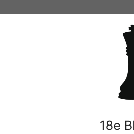
Ga
naar
de
inhoud
18e B