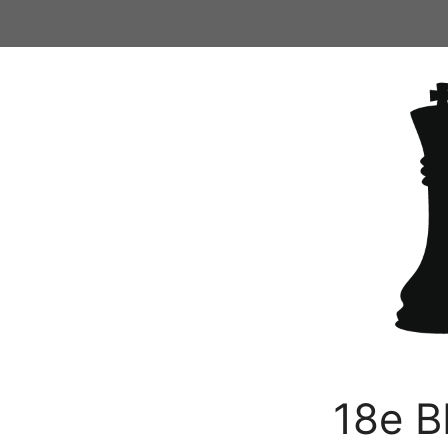
Ga
naar
de
inhoud
18e B