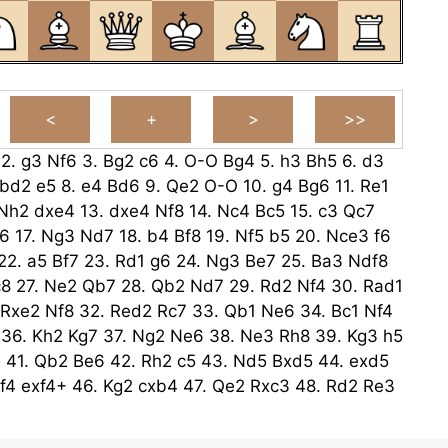
2.
g3
Nf6
3.
Bg2
c6
4.
O-O
Bg4
5.
h3
Bh5
6.
d3
bd2
e5
8.
e4
Bd6
9.
Qe2
O-O
10.
g4
Bg6
11.
Re1
Nh2
dxe4
13.
dxe4
Nf8
14.
Nc4
Bc5
15.
c3
Qc7
6
17.
Ng3
Nd7
18.
b4
Bf8
19.
Nf5
b5
20.
Nce3
f6
22.
a5
Bf7
23.
Rd1
g6
24.
Ng3
Be7
25.
Ba3
Ndf8
c8
27.
Ne2
Qb7
28.
Qb2
Nd7
29.
Rd2
Nf4
30.
Rad1
Rxe2
Nf8
32.
Red2
Rc7
33.
Qb1
Ne6
34.
Bc1
Nf4
36.
Kh2
Kg7
37.
Ng2
Ne6
38.
Ne3
Rh8
39.
Kg3
h5
4
41.
Qb2
Be6
42.
Rh2
c5
43.
Nd5
Bxd5
44.
exd5
f4
exf4+
46.
Kg2
cxb4
47.
Qe2
Rxc3
48.
Rd2
Re3
1
hxg4
50.
fxg4
f3+
51.
Kf2
Qc5
52.
Rd4
Re4