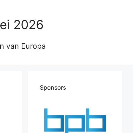
ei 2026
en van Europa
Sponsors