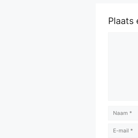
Plaats 
Reactie
Naam
E-
mail