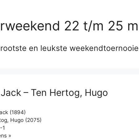
erweekend 22 t/m 25 m
rootste en leukste weekendtoernooi
 Jack – Ten Hertog, Hugo
ack (1894)
og, Hugo (2075)
-1
Klikken
ns »