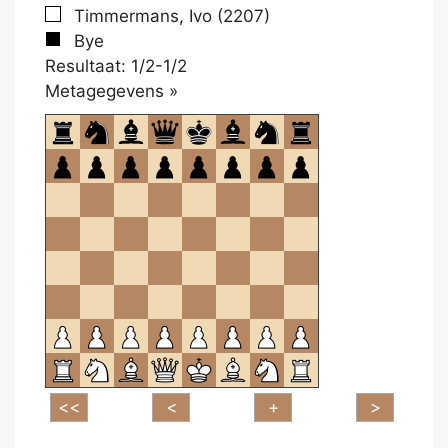
Timmermans, Ivo (2207)
Bye
Resultaat: 1/2-1/2
Klikken
Metagegevens »
om
te
openen.