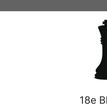
Ga
naar
de
inhoud
18e B