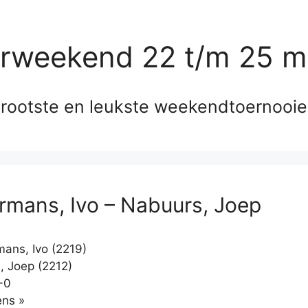
erweekend 22 t/m 25 m
rootste en leukste weekendtoernooi
mans, Ivo – Nabuurs, Joep
ns, Ivo (2219)
 Joep (2212)
-0
Klikken
ns »