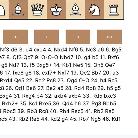
Nf3
d6
3.
d4
cxd4
4.
Nxd4
Nf6
5.
Nc3
a6
6.
Bg5
e7
8.
Qf3
Qc7
9.
O-O-O
Nbd7
10.
g4
b5
11.
Bxf6
.
g5
Nd7
13.
f5
Bxg5+
14.
Kb1
Ne5
15.
Qh5
Qe7
f6
17.
fxe6
g6
18.
exf7+
Nxf7
19.
Qe2
Bb7
20.
a3
Rxd4
Qe5
22.
Rd2
Rc8
23.
Qg4
O-O
24.
h4
Rc5
c8
26.
Qd1
Be6
27.
Be2
a5
28.
Rd4
Rb8
29.
h5
g5
Bxg4
31.
Rxg4
b4
32.
axb4
axb4
33.
Rd5
bxc3
5
Rxb2+
35.
Kc1
Rxe5
36.
Qd4
h6
37.
Rg3
Rbb5
3
Rbc5
39.
Rb3
Rc8
40.
Rb4
Rec5
41.
Rb2
Re5
ec5
43.
Rb2
Re5
44.
Kd2
g4
45.
Rb7
Ng5
46.
Kd1
a7
Rg5
48.
Rb8
Rxb8
49.
Qxb8+
Kf7
50.
Qb7+
Kf6
52.
Qg2
d5
53.
Ke2
Ke5
54.
Kf3
Rf5+
55.
Ke3
Rg5