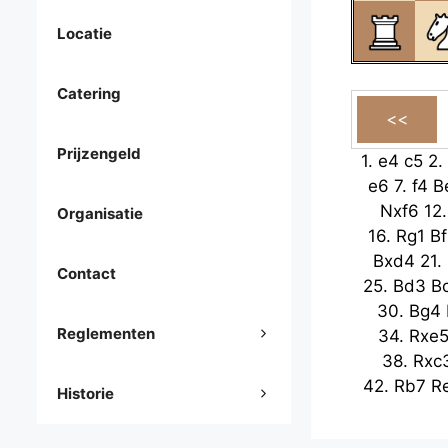
Locatie
Catering
Prijzengeld
1.
e4
c5
2.
e6
7.
f4
B
Nxf6
12
Organisatie
16.
Rg1
B
Bxd4
21.
Contact
25.
Bd3
B
30.
Bg4
Reglementen
34.
Rxe
38.
Rxc
42.
Rb7
R
Historie
Nxe4
47.
Q
51.
Qxe4
g3