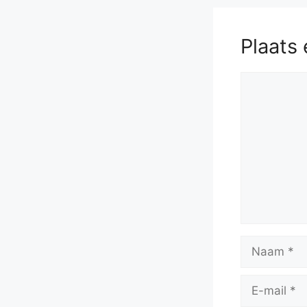
56.
Ke2
Kf4
Plaats 
Reactie
Naam
E-
mail