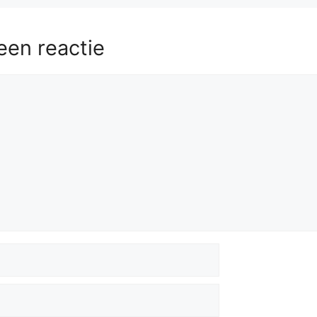
57.
Kf1
Rxh5
58.
Qd2+
Kg4
59.
Qd1+
Kh4
60.
Kg2
Rg5
een reactie