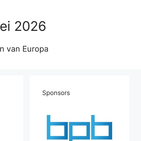
ei 2026
en van Europa
Sponsors