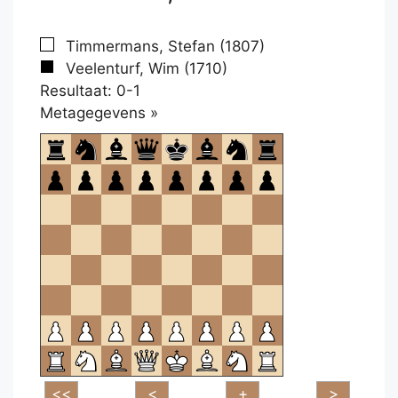
Timmermans, Stefan (1807)
Veelenturf, Wim (1710)
Resultaat: 0-1
Klikken
Metagegevens »
om
te
openen.