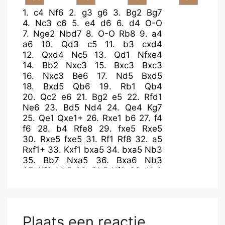
1.
c4
Nf6
2.
g3
g6
3.
Bg2
Bg7
4.
Nc3
c6
5.
e4
d6
6.
d4
O-O
7.
Nge2
Nbd7
8.
O-O
Rb8
9.
a4
a6
10.
Qd3
c5
11.
b3
cxd4
12.
Qxd4
Nc5
13.
Qd1
Nfxe4
14.
Bb2
Nxc3
15.
Bxc3
Bxc3
16.
Nxc3
Be6
17.
Nd5
Bxd5
18.
Bxd5
Qb6
19.
Rb1
Qb4
20.
Qc2
e6
21.
Bg2
e5
22.
Rfd1
Ne6
23.
Bd5
Nd4
24.
Qe4
Kg7
25.
Qe1
Qxe1+
26.
Rxe1
b6
27.
f4
f6
28.
b4
Rfe8
29.
fxe5
Rxe5
30.
Rxe5
fxe5
31.
Rf1
Rf8
32.
a5
Rxf1+
33.
Kxf1
bxa5
34.
bxa5
Nb3
35.
Bb7
Nxa5
36.
Bxa6
Nb3
37.
Kf2
Nc5
38.
Bb5
Kf6
39.
Ke3
g5
40.
h3
h6
41.
Bc6
h5
42.
g4
h4
43.
Bg2
Ke7
44.
Bf1
Kd7
45.
Bg2
Kc7
46.
Bd5
Kb6
47.
Bf7
Ka5
48.
Bg8
Kb4
49.
Bf7
Kc3
50.
Bd5
Plaats een reactie
Nd3
51.
Ke4
Nf4
52.
Kf5
Nxd5