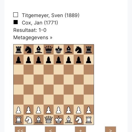
Titgemeyer, Sven (1889)
Cox, Jan (1771)
Resultaat: 1-0
Klikken
Metagegevens »
om
te
openen.