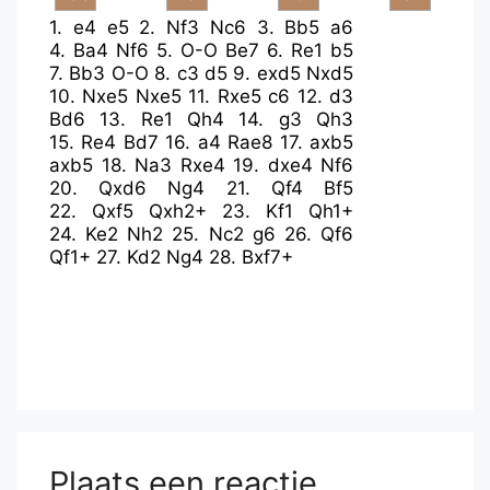
1.
e4
e5
2.
Nf3
Nc6
3.
Bb5
a6
4.
Ba4
Nf6
5.
O-O
Be7
6.
Re1
b5
7.
Bb3
O-O
8.
c3
d5
9.
exd5
Nxd5
10.
Nxe5
Nxe5
11.
Rxe5
c6
12.
d3
Bd6
13.
Re1
Qh4
14.
g3
Qh3
15.
Re4
Bd7
16.
a4
Rae8
17.
axb5
axb5
18.
Na3
Rxe4
19.
dxe4
Nf6
20.
Qxd6
Ng4
21.
Qf4
Bf5
22.
Qxf5
Qxh2+
23.
Kf1
Qh1+
24.
Ke2
Nh2
25.
Nc2
g6
26.
Qf6
Qf1+
27.
Kd2
Ng4
28.
Bxf7+
Plaats een reactie