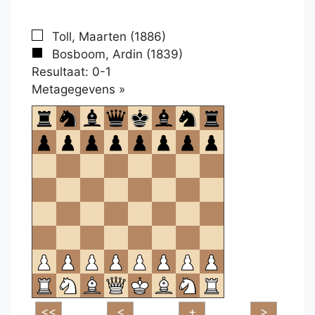
Toll, Maarten (1886)
Bosboom, Ardin (1839)
Resultaat: 0-1
Klikken
Metagegevens »
om
te
openen.