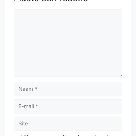
49.
Qh8
Qf3
Reactie
Naam
E-
mail
Site