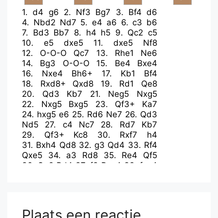
1.
d4
g6
2.
Nf3
Bg7
3.
Bf4
d6
4.
Nbd2
Nd7
5.
e4
a6
6.
c3
b6
7.
Bd3
Bb7
8.
h4
h5
9.
Qc2
c5
10.
e5
dxe5
11.
dxe5
Nf8
12.
O-O-O
Qc7
13.
Rhe1
Ne6
14.
Bg3
O-O-O
15.
Be4
Bxe4
16.
Nxe4
Bh6+
17.
Kb1
Bf4
18.
Rxd8+
Qxd8
19.
Rd1
Qe8
20.
Qd3
Kb7
21.
Neg5
Nxg5
22.
Nxg5
Bxg5
23.
Qf3+
Ka7
24.
hxg5
e6
25.
Rd6
Ne7
26.
Qd3
Nd5
27.
c4
Nc7
28.
Rd7
Kb7
29.
Qf3+
Kc8
30.
Rxf7
h4
31.
Bxh4
Qd8
32.
g3
Qd4
33.
Rf4
Qxe5
34.
a3
Rd8
35.
Re4
Qf5
36.
Qe2
Rd4
37.
f3
Rxe4
38.
fxe4
Qe5
39.
g4
Ne8
40.
Qe3
Nd6
41.
Qf2
Qxe4+
42.
Ka1
Nxc4
43.
Qf8+
Kd7
44.
Qf7+
Kc6
45.
Qe8+
Kd5
46.
Qa8+
Kd4
Plaats een reactie
47.
Bf2+
Kd3
48.
Qd8+
Kc2