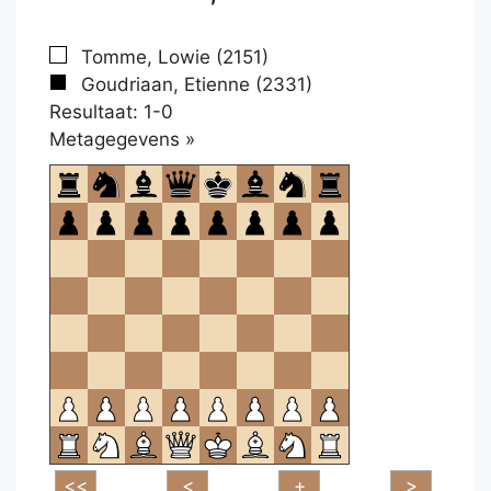
Tomme, Lowie (2151)
Goudriaan, Etienne (2331)
Resultaat: 1-0
Klikken
Metagegevens »
om
te
openen.