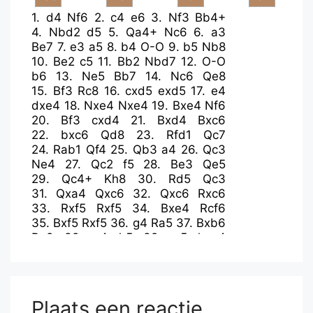
1.
d4
Nf6
2.
c4
e6
3.
Nf3
Bb4+
4.
Nbd2
d5
5.
Qa4+
Nc6
6.
a3
Be7
7.
e3
a5
8.
b4
O-O
9.
b5
Nb8
10.
Be2
c5
11.
Bb2
Nbd7
12.
O-O
b6
13.
Ne5
Bb7
14.
Nc6
Qe8
15.
Bf3
Rc8
16.
cxd5
exd5
17.
e4
dxe4
18.
Nxe4
Nxe4
19.
Bxe4
Nf6
20.
Bf3
cxd4
21.
Bxd4
Bxc6
22.
bxc6
Qd8
23.
Rfd1
Qc7
24.
Rab1
Qf4
25.
Qb3
a4
26.
Qc3
Ne4
27.
Qc2
f5
28.
Be3
Qe5
29.
Qc4+
Kh8
30.
Rd5
Qc3
31.
Qxa4
Qxc6
32.
Qxc6
Rxc6
33.
Rxf5
Rxf5
34.
Bxe4
Rcf6
35.
Bxf5
Rxf5
36.
g4
Ra5
37.
Bxb6
Ra8
38.
a4
h5
39.
a5
hxg4
40.
Ra1
Kg8
41.
a6
Kf7
42.
a7
Ke6
43.
Rd1
Bd6
44.
Be3
Be5
45.
Kg2
Rh8
46.
f4
gxf3+
47.
Kxf3
Bxh2
48.
Bb6
Bd6
49.
Rg1
Be5
50.
Re1
Plaats een reactie
Kd5
51.
Kg4
Bf6
52.
Rc1
Be5