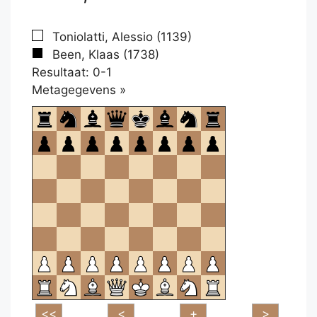
Toniolatti, Alessio (1139)
Been, Klaas (1738)
Resultaat: 0-1
Klikken
Metagegevens »
om
te
openen.