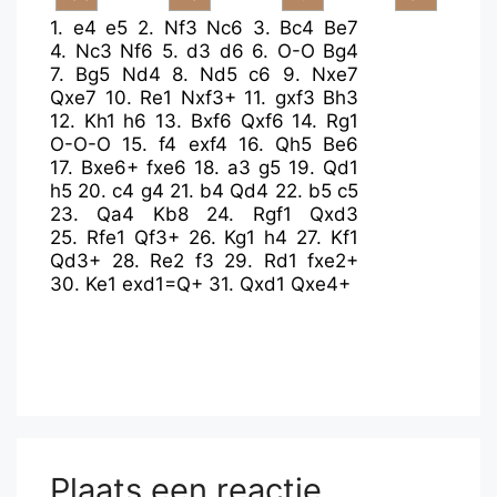
1.
e4
e5
2.
Nf3
Nc6
3.
Bc4
Be7
4.
Nc3
Nf6
5.
d3
d6
6.
O-O
Bg4
7.
Bg5
Nd4
8.
Nd5
c6
9.
Nxe7
Qxe7
10.
Re1
Nxf3+
11.
gxf3
Bh3
12.
Kh1
h6
13.
Bxf6
Qxf6
14.
Rg1
O-O-O
15.
f4
exf4
16.
Qh5
Be6
17.
Bxe6+
fxe6
18.
a3
g5
19.
Qd1
h5
20.
c4
g4
21.
b4
Qd4
22.
b5
c5
23.
Qa4
Kb8
24.
Rgf1
Qxd3
25.
Rfe1
Qf3+
26.
Kg1
h4
27.
Kf1
Qd3+
28.
Re2
f3
29.
Rd1
fxe2+
30.
Ke1
exd1=Q+
31.
Qxd1
Qxe4+
Plaats een reactie