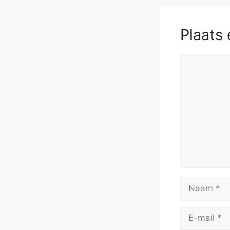
Plaats 
Reactie
Naam
E-
mail