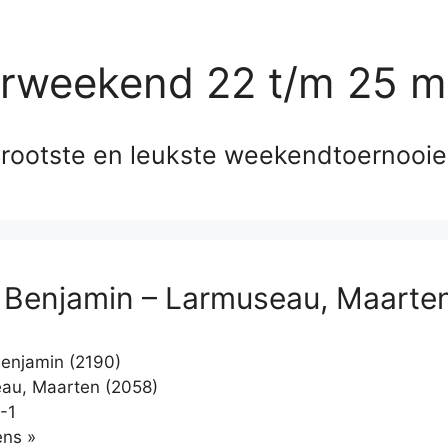
erweekend 22 t/m 25 m
rootste en leukste weekendtoernooi
, Benjamin – Larmuseau, Maarte
Benjamin (2190)
au, Maarten (2058)
-1
Klikken
ns »