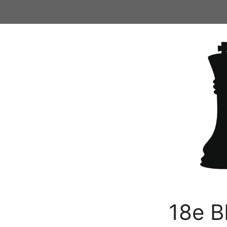
Ga
naar
de
inhoud
18e B