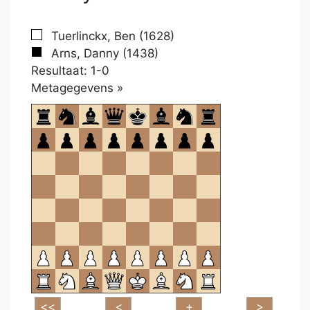
Tuerlinckx, Ben (1628)
Arns, Danny (1438)
Resultaat: 1-0
Klikken
Metagegevens »
om
te
openen.