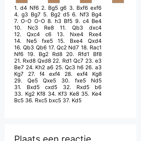
1.
d4
Nf6
2.
Bg5
g6
3.
Bxf6
exf6
4.
g3
Bg7
5.
Bg2
d5
6.
Nf3
Bg4
7.
O-O
O-O
8.
h3
Bf5
9.
c4
Be4
10.
Nc3
Re8
11.
Qb3
dxc4
12.
Qxc4
c6
13.
Nxe4
Rxe4
14.
Ne5
fxe5
15.
Bxe4
Qxd4
16.
Qb3
Qb6
17.
Qc2
Nd7
18.
Rac1
Nf6
19.
Bg2
Rd8
20.
Rfd1
Bf8
21.
Rxd8
Qxd8
22.
Rd1
Qc7
23.
e3
Be7
24.
Kh2
a6
25.
Qc3
h6
26.
a3
Kg7
27.
f4
exf4
28.
exf4
Kg8
29.
Qe5
Qxe5
30.
fxe5
Nd5
31.
Bxd5
cxd5
32.
Rxd5
b6
33.
Kg2
Kf8
34.
Kf3
Ke8
35.
Ke4
Bc5
36.
Rxc5
bxc5
37.
Kd5
Plaats een reactie