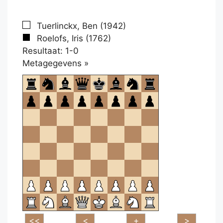
Tuerlinckx, Ben (1942)
Roelofs, Iris (1762)
Resultaat: 1-0
Klikken
Metagegevens »
om
te
openen.