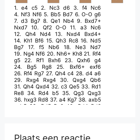
1.
e4
c5
2.
Nc3
d6
3.
f4
Nc6
4.
Nf3
Nf6
5.
Bb5
Bd7
6.
O-O
g6
7.
d3
Bg7
8.
Qe1
Nb4
9.
Bxd7+
Nxd7
10.
Qf2
O-O
11.
a3
Nc6
12.
Qh4
Nd4
13.
Nxd4
Bxd4+
14.
Kh1
Bf6
15.
Qh3
Rc8
16.
Nd5
Bg7
17.
f5
Nb6
18.
Ne3
Nd7
19.
Ng4
Nf6
20.
Nh6+
Kh8
21.
Rf4
g5
22.
Rf1
Bxh6
23.
Qxh6
g4
24.
Bg5
Rg8
25.
Bxf6+
exf6
26.
Rf4
Rg7
27.
Qh4
c4
28.
d4
a6
29.
Rxg4
Rxg4
30.
Qxg4
Qb6
31.
Qh4
Qxd4
32.
c3
Qe5
33.
Rd1
Re8
34.
Rd4
b5
35.
Qg3
Qxg3
36.
hxg3
Rd8
37.
a4
Kg7
38.
axb5
axb5
39.
Rd5
Re8
40.
Rd4
Rd8
41.
Kg1
Kf8
42.
Kf2
Ke7
43.
Rd1
Rb8
44.
Ra1
Kd7
45.
Ra7+
Ke8
46.
Ke3
Kf8
47.
Kd4
Kg7
48.
Kd5
Rb6
49.
Kd4
h5
50.
Ke3
Kg8
Plaats een reactie
51.
Kd2
Kg7
52.
Kc2
Rc6
53.
Kd2