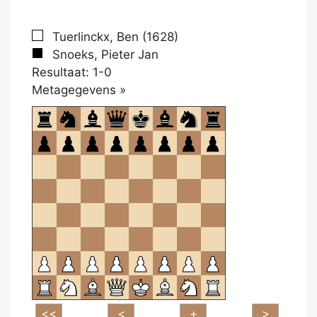
Tuerlinckx, Ben (1628)
Snoeks, Pieter Jan
Resultaat: 1-0
Klikken
Metagegevens »
om
te
openen.