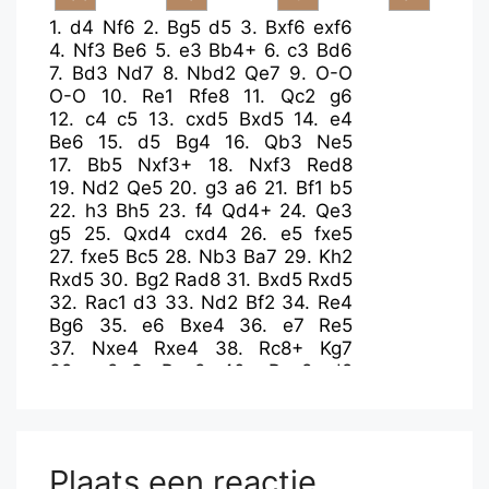
1.
d4
Nf6
2.
Bg5
d5
3.
Bxf6
exf6
4.
Nf3
Be6
5.
e3
Bb4+
6.
c3
Bd6
7.
Bd3
Nd7
8.
Nbd2
Qe7
9.
O-O
O-O
10.
Re1
Rfe8
11.
Qc2
g6
12.
c4
c5
13.
cxd5
Bxd5
14.
e4
Be6
15.
d5
Bg4
16.
Qb3
Ne5
17.
Bb5
Nxf3+
18.
Nxf3
Red8
19.
Nd2
Qe5
20.
g3
a6
21.
Bf1
b5
22.
h3
Bh5
23.
f4
Qd4+
24.
Qe3
g5
25.
Qxd4
cxd4
26.
e5
fxe5
27.
fxe5
Bc5
28.
Nb3
Ba7
29.
Kh2
Rxd5
30.
Bg2
Rad8
31.
Bxd5
Rxd5
32.
Rac1
d3
33.
Nd2
Bf2
34.
Re4
Bg6
35.
e6
Bxe4
36.
e7
Re5
37.
Nxe4
Rxe4
38.
Rc8+
Kg7
39.
e8=Q
Rxe8
40.
Rxe8
d2
41.
Rd8
Be3
42.
Kg2
f5
43.
Kf3
f4
44.
g4
a5
45.
Rd5
h6
46.
Ke2
b4
47.
Rxa5
Bb6
48.
Rb5
Be3
49.
a3
bxa3
50.
bxa3
Kg6
51.
a4
f3+
Plaats een reactie
52.
Kd1
f2
53.
Rf5
h5
54.
Rf3
hxg4