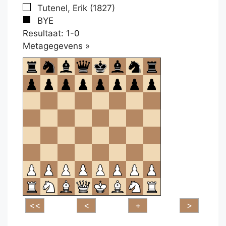
Tutenel, Erik (1827)
BYE
Resultaat: 1-0
Klikken
Metagegevens »
om
te
openen.