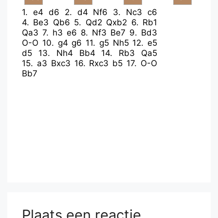
1.
e4
d6
2.
d4
Nf6
3.
Nc3
c6
4.
Be3
Qb6
5.
Qd2
Qxb2
6.
Rb1
Qa3
7.
h3
e6
8.
Nf3
Be7
9.
Bd3
O-O
10.
g4
g6
11.
g5
Nh5
12.
e5
d5
13.
Nh4
Bb4
14.
Rb3
Qa5
15.
a3
Bxc3
16.
Rxc3
b5
17.
O-O
Bb7
Plaats een reactie