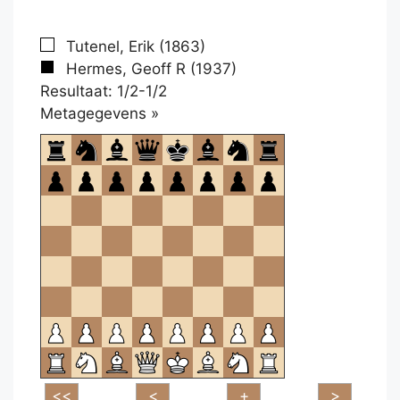
Tutenel, Erik (1863)
Hermes, Geoff R (1937)
Resultaat: 1/2-1/2
Klikken
Metagegevens »
om
te
openen.