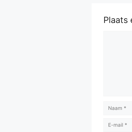
Plaats 
Reactie
Naam
E-
mail