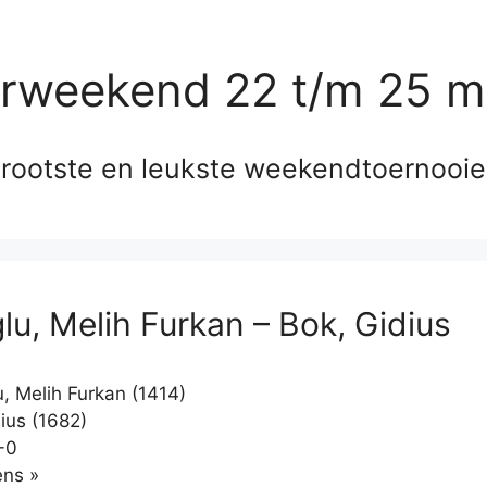
erweekend 22 t/m 25 m
rootste en leukste weekendtoernooi
lu, Melih Furkan – Bok, Gidius
, Melih Furkan (1414)
ius (1682)
-0
Klikken
ns »