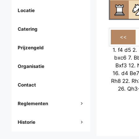
Locatie
Catering
Prijzengeld
1.
f4
d5
2.
bxc6
7.
B
Bxf3
12.
Organisatie
16.
d4
Be
Rh8
22.
Rh
Contact
26.
Qh3
Reglementen
Historie