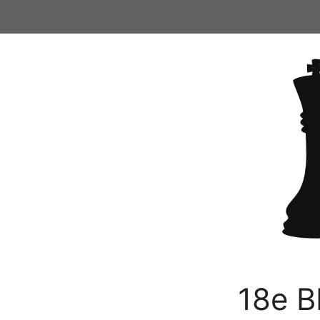
Ga
naar
de
inhoud
18e B