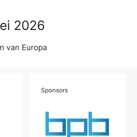
ei 2026
en van Europa
Sponsors