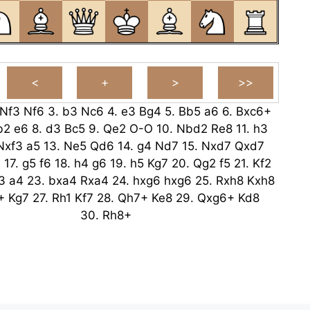
Nf3
Nf6
3.
b3
Nc6
4.
e3
Bg4
5.
Bb5
a6
6.
Bxc6+
b2
e6
8.
d3
Bc5
9.
Qe2
O-O
10.
Nbd2
Re8
11.
h3
Nxf3
a5
13.
Ne5
Qd6
14.
g4
Nd7
15.
Nxd7
Qxd7
7
17.
g5
f6
18.
h4
g6
19.
h5
Kg7
20.
Qg2
f5
21.
Kf2
3
a4
23.
bxa4
Rxa4
24.
hxg6
hxg6
25.
Rxh8
Kxh8
+
Kg7
27.
Rh1
Kf7
28.
Qh7+
Ke8
29.
Qxg6+
Kd8
30.
Rh8+