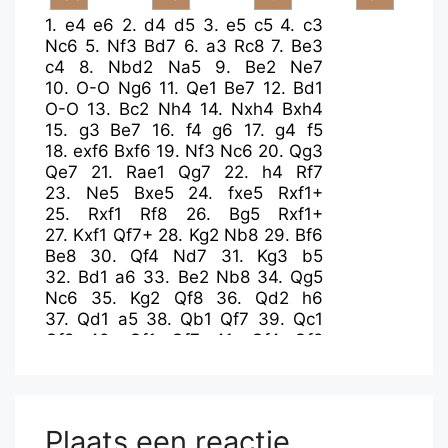
1.
e4
e6
2.
d4
d5
3.
e5
c5
4.
c3
Nc6
5.
Nf3
Bd7
6.
a3
Rc8
7.
Be3
c4
8.
Nbd2
Na5
9.
Be2
Ne7
10.
O-O
Ng6
11.
Qe1
Be7
12.
Bd1
O-O
13.
Bc2
Nh4
14.
Nxh4
Bxh4
15.
g3
Be7
16.
f4
g6
17.
g4
f5
18.
exf6
Bxf6
19.
Nf3
Nc6
20.
Qg3
Qe7
21.
Rae1
Qg7
22.
h4
Rf7
23.
Ne5
Bxe5
24.
fxe5
Rxf1+
25.
Rxf1
Rf8
26.
Bg5
Rxf1+
27.
Kxf1
Qf7+
28.
Kg2
Nb8
29.
Bf6
Be8
30.
Qf4
Nd7
31.
Kg3
b5
32.
Bd1
a6
33.
Be2
Nb8
34.
Qg5
Nc6
35.
Kg2
Qf8
36.
Qd2
h6
37.
Qd1
a5
38.
Qb1
Qf7
39.
Qc1
Qf8
40.
Qf1
Qf7
41.
Qf4
Qf8
42.
Kg3
b4
43.
axb4
axb4
44.
Qc1
b3
45.
Bd1
Kh7
46.
Qa1
Qf7
47.
Qa8
Qd7
48.
Bf3
Ne7
49.
Bxe7
Qxe7
50.
Qa1
g5
51.
h5
Plaats een reactie
Qf7
52.
Qc1
Kg7
53.
Bg2
Qe7