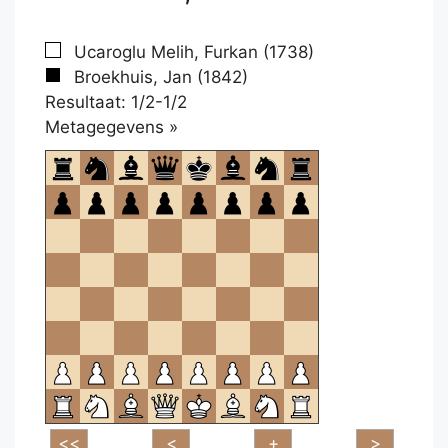
Ucaroglu Melih, Furkan (1738)
Broekhuis, Jan (1842)
Resultaat: 1/2-1/2
Klikken
Metagegevens »
om
te
openen.