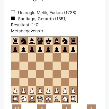
Ucaroglu Melih, Furkan (1738)
Santiago, Gerardo (1851)
Resultaat: 1-0
Klikken
Metagegevens »
om
te
openen.