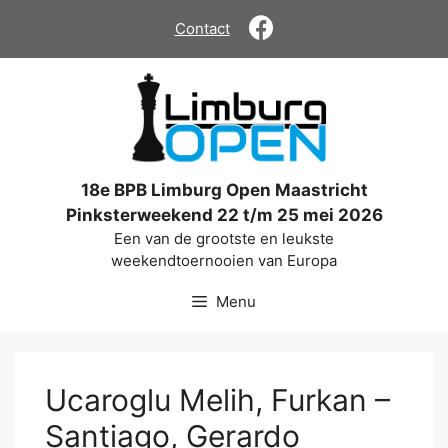
Ga
Contact
naar
de
inhoud
18e BPB Limburg Open Maastricht
Pinksterweekend 22 t/m 25 mei 2026
Een van de grootste en leukste
weekendtoernooien van Europa
Menu
Ucaroglu Melih, Furkan –
Santiago, Gerardo