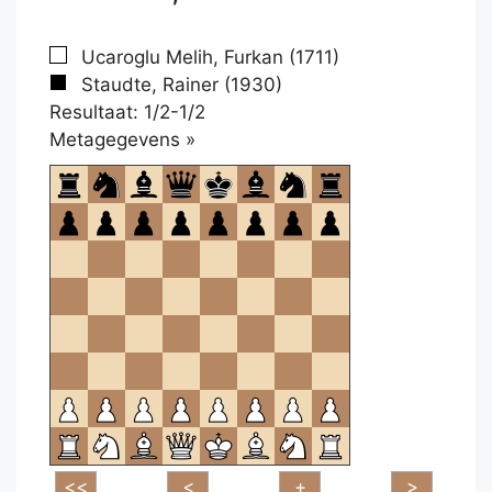
Ucaroglu Melih, Furkan (1711)
Staudte, Rainer (1930)
Resultaat: 1/2-1/2
Klikken
Metagegevens »
om
te
openen.