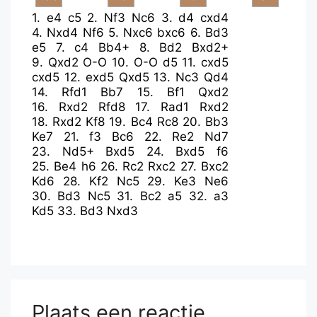
1.
e4
c5
2.
Nf3
Nc6
3.
d4
cxd4
4.
Nxd4
Nf6
5.
Nxc6
bxc6
6.
Bd3
e5
7.
c4
Bb4+
8.
Bd2
Bxd2+
9.
Qxd2
O-O
10.
O-O
d5
11.
cxd5
cxd5
12.
exd5
Qxd5
13.
Nc3
Qd4
14.
Rfd1
Bb7
15.
Bf1
Qxd2
16.
Rxd2
Rfd8
17.
Rad1
Rxd2
18.
Rxd2
Kf8
19.
Bc4
Rc8
20.
Bb3
Ke7
21.
f3
Bc6
22.
Re2
Nd7
23.
Nd5+
Bxd5
24.
Bxd5
f6
25.
Be4
h6
26.
Rc2
Rxc2
27.
Bxc2
Kd6
28.
Kf2
Nc5
29.
Ke3
Ne6
30.
Bd3
Nc5
31.
Bc2
a5
32.
a3
Kd5
33.
Bd3
Nxd3
Plaats een reactie