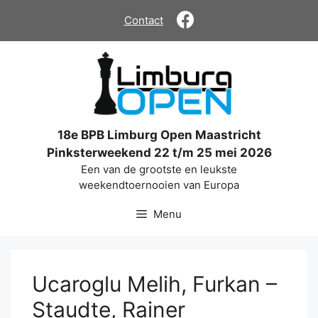
Ga
Contact
naar
de
inhoud
18e BPB Limburg Open Maastricht
Pinksterweekend 22 t/m 25 mei 2026
Een van de grootste en leukste
weekendtoernooien van Europa
Menu
Ucaroglu Melih, Furkan –
Staudte, Rainer