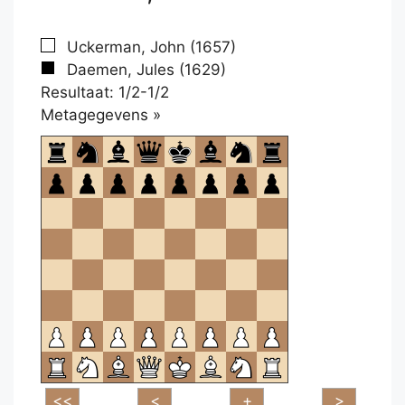
Uckerman, John (1657)
Daemen, Jules (1629)
Resultaat: 1/2-1/2
Klikken
Metagegevens »
om
te
openen.