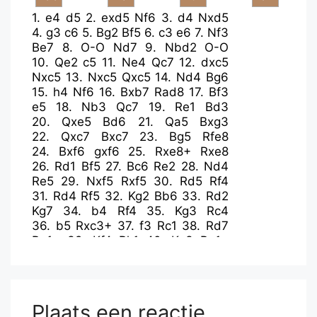
1.
e4
d5
2.
exd5
Nf6
3.
d4
Nxd5
4.
g3
c6
5.
Bg2
Bf5
6.
c3
e6
7.
Nf3
Be7
8.
O-O
Nd7
9.
Nbd2
O-O
10.
Qe2
c5
11.
Ne4
Qc7
12.
dxc5
Nxc5
13.
Nxc5
Qxc5
14.
Nd4
Bg6
15.
h4
Nf6
16.
Bxb7
Rad8
17.
Bf3
e5
18.
Nb3
Qc7
19.
Re1
Bd3
20.
Qxe5
Bd6
21.
Qa5
Bxg3
22.
Qxc7
Bxc7
23.
Bg5
Rfe8
24.
Bxf6
gxf6
25.
Rxe8+
Rxe8
26.
Rd1
Bf5
27.
Bc6
Re2
28.
Nd4
Re5
29.
Nxf5
Rxf5
30.
Rd5
Rf4
31.
Rd4
Rf5
32.
Kg2
Bb6
33.
Rd2
Kg7
34.
b4
Rf4
35.
Kg3
Rc4
36.
b5
Rxc3+
37.
f3
Rc1
38.
Rd7
Rg1+
39.
Kf4
Rh1
40.
Kg3
Rg1+
41.
Kh2
Rb1
42.
a4
Ra1
43.
Bd5
Rxa4
44.
Rxf7+
Kg6
45.
h5+
Kg5
46.
Be4
h6
47.
Kg3
Ra3
48.
Rd7
f5
49.
Rd5
Kxh5
50.
Rxf5+
Kg6
Plaats een reactie
51.
Rd5+
Kf6
52.
Rd6+
Kg5