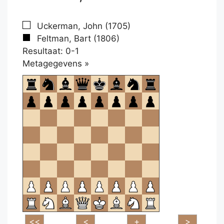
Uckerman, John (1705)
Feltman, Bart (1806)
Resultaat: 0-1
Klikken
Metagegevens »
om
te
openen.