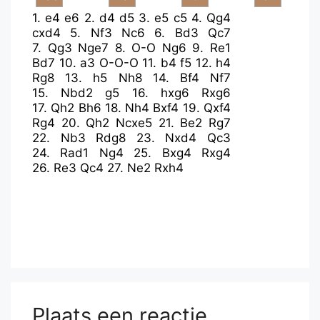
1.
e4
e6
2.
d4
d5
3.
e5
c5
4.
Qg4
cxd4
5.
Nf3
Nc6
6.
Bd3
Qc7
7.
Qg3
Nge7
8.
O-O
Ng6
9.
Re1
Bd7
10.
a3
O-O-O
11.
b4
f5
12.
h4
Rg8
13.
h5
Nh8
14.
Bf4
Nf7
15.
Nbd2
g5
16.
hxg6
Rxg6
17.
Qh2
Bh6
18.
Nh4
Bxf4
19.
Qxf4
Rg4
20.
Qh2
Ncxe5
21.
Be2
Rg7
22.
Nb3
Rdg8
23.
Nxd4
Qc3
24.
Rad1
Ng4
25.
Bxg4
Rxg4
26.
Re3
Qc4
27.
Ne2
Rxh4
Plaats een reactie