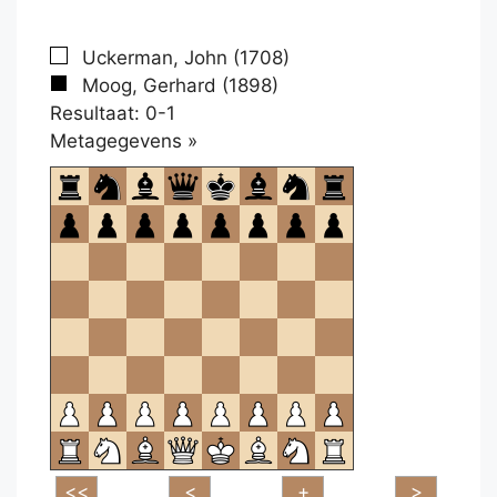
Uckerman, John (1708)
Moog, Gerhard (1898)
Resultaat: 0-1
Klikken
Metagegevens »
om
te
openen.