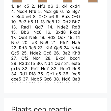
1.
e4
c5
2.
Nf3
d6
3.
d4
cxd4
4.
Nxd4
Nf6
5.
Nc3
g6
6.
h3
Bg7
7.
Bc4
e6
8.
O-O
a6
9.
Bb3
O-O
10.
Be3
b5
11.
f3
Re8
12.
Qd2
Bb7
13.
Rad1
Qd7
14.
Nde2
Rd8
15.
Bb6
Nc6
16.
Bxd8
Rxd8
17.
Qe3
Ne8
18.
Rd2
Qc7
19.
f4
Ne7
20.
a3
Nc6
21.
Rfd1
Na5
22.
Rd3
Rc8
23.
Kh1
Qc6
24.
Nd4
Qc5
25.
Nde2
Qc6
26.
Ba2
Kh8
27.
Qf2
Nc4
28.
Bxc4
bxc4
29.
R3d2
f5
30.
Nd4
Qd7
31.
exf5
gxf5
32.
Re2
Nc7
33.
Rde1
Re8
34.
Rd1
Rf8
35.
Qe1
e5
36.
fxe5
dxe5
37.
Ndb5
Qc6
38.
Nd6
Ba8
39.
Qh4
Rf6
40.
Nxc4
Rf8
41.
Ne3
f4
42.
Ned5
f3
43.
gxf3
Rxf3
44.
Qg4
Rf7
45.
Kh2
Ne6
46.
Qh4
e4
47.
Qxe4
Qd6+
48.
Kg1
Qc5+
49.
Qe3
Nd4
50.
Rf2
Bxd5
Plaats een reactie
51.
Rxf7
Bxf7