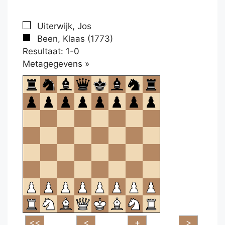
Uiterwijk, Jos
Been, Klaas (1773)
Resultaat: 1-0
Klikken
Metagegevens »
om
te
openen.