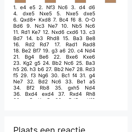
1.
e4
e5
2.
Nf3
Nc6
3.
d4
d6
4.
dxe5
Nxe5
5.
Nxe5
dxe5
6.
Qxd8+
Kxd8
7.
Bc4
f6
8.
O-O
Bd6
9.
Nc3
Ne7
10.
Nb5
Nc6
11.
Rd1
Ke7
12.
Nxd6
cxd6
13.
c3
Bd7
14.
b3
Rhd8
15.
Ba3
Be8
16.
Rd2
Rd7
17.
Rad1
Rad8
18.
Be2
Bf7
19.
g3
a6
20.
c4
Nd4
21.
Bg4
Be6
22.
Bxe6
Kxe6
23.
Kg2
g5
24.
Bb2
Nc6
25.
Ba3
h5
26.
h3
b6
27.
Bb2
Ne7
28.
Rd3
f5
29.
f3
Ng6
30.
Bc1
f4
31.
g4
Ne7
32.
Bd2
Nc6
33.
Be1
a5
34.
Bf2
Rb8
35.
gxh5
Nd4
36.
Bxd4
exd4
37.
Rxd4
Rh8
38.
e5
Kxe5
39.
Rd5+
Kf6
40.
Rxd6+
Rxd6
41.
Rxd6+
Ke5
42.
Rxb6
Rd8
43.
Rb5+
Kf6
44.
Rd5
Re8
45.
Kf2
Re3
46.
Rxa5
Rc3
47.
Ra6+
Kg7
48.
Ke2
Re3+
Plaats een reactie
49.
Kf2
Rc3
50.
Rg6+
Kh7