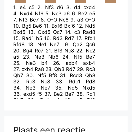
1.
e4
c5
2.
Nf3
d6
3.
d4
cxd4
4.
Nxd4
Nf6
5.
Nc3
a6
6.
Be2
e5
7.
Nf3
Be7
8.
O-O
Nc6
9.
a3
O-O
10.
Bg5
Be6
11.
Bxf6
Bxf6
12.
Nd5
Bxd5
13.
Qxd5
Qc7
14.
c3
Rad8
15.
Rad1
b5
16.
Rd3
Rd7
17.
Rfd1
Rfd8
18.
Ne1
Ne7
19.
Qa2
Qc6
20.
Bg4
Rc7
21.
Bf3
Nc8
22.
Nc2
a5
23.
Ne3
Nb6
24.
Nf5
Be7
25.
Ne3
b4
26.
axb4
axb4
27.
cxb4
Ra8
28.
Qb3
Rd7
29.
Rc3
Qb7
30.
Nf5
Bf8
31.
Rcd3
Qb8
32.
Rc3
Nc8
33.
Rdc1
Rd8
34.
Ne3
Ne7
35.
Nd5
Nxd5
36.
exd5
f5
37.
Be2
Be7
38.
Rd1
Qb7
39.
Bc4
e4
40.
g3
Bf6
41.
Rcc1
Qb6
42.
b5
Bd4
43.
Rc2
Rd7
44.
Re2
Rda7
45.
Kg2
Ra2
46.
Rb1
R2a7
47.
Qd1
Rc8
48.
b3
Rca8
49.
f3
Ra2
50.
fxe4
fxe4
Plaats een reactie
51.
Kh3
Rxe2
52.
Qxe2
Re8
53.
Rf1