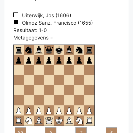
Uiterwijk, Jos (1606)
Olmoz Sanz, Francisco (1655)
Resultaat: 1-0
Klikken
Metagegevens »
om
te
openen.