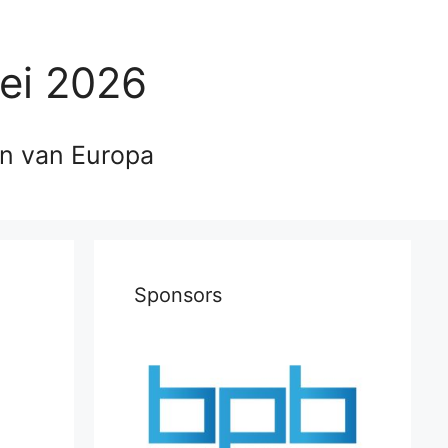
ei 2026
en van Europa
Sponsors