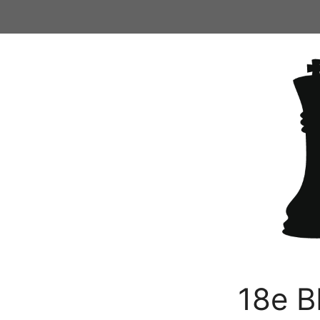
Ga
naar
de
inhoud
18e B