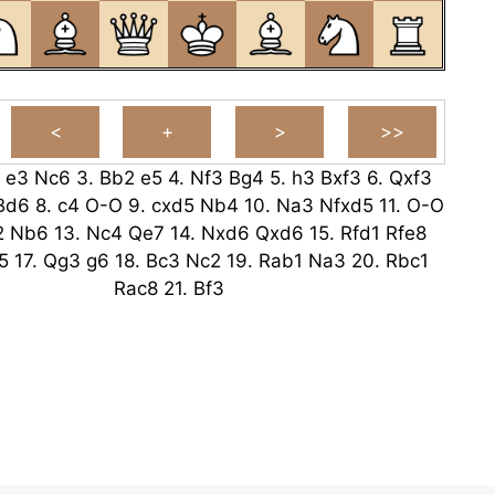
.
e3
Nc6
3.
Bb2
e5
4.
Nf3
Bg4
5.
h3
Bxf3
6.
Qxf3
Bd6
8.
c4
O-O
9.
cxd5
Nb4
10.
Na3
Nfxd5
11.
O-O
2
Nb6
13.
Nc4
Qe7
14.
Nxd6
Qxd6
15.
Rfd1
Rfe8
5
17.
Qg3
g6
18.
Bc3
Nc2
19.
Rab1
Na3
20.
Rbc1
Rac8
21.
Bf3