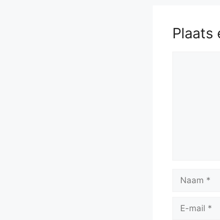
Plaats 
Reactie
Naam
E-
mail