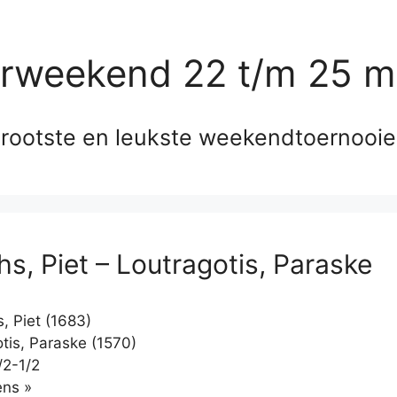
erweekend 22 t/m 25 m
rootste en leukste weekendtoernooi
hs, Piet – Loutragotis, Paraske
, Piet (1683)
tis, Paraske (1570)
/2-1/2
Klikken
ns »