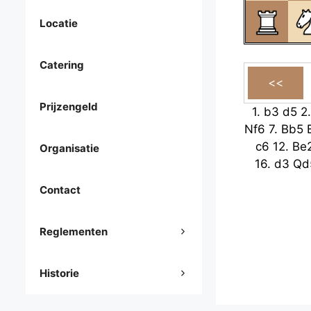
Locatie
Catering
Prijzengeld
1.
b3
d5
2
Nf6
7.
Bb5
c6
12.
Be
Organisatie
16.
d3
Qd
Contact
Reglementen
Historie