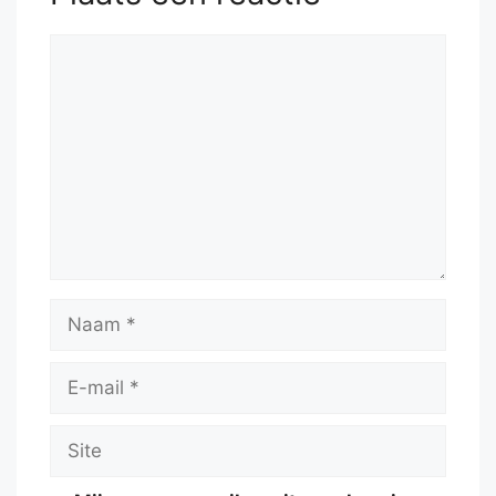
52.
Ra7+
Ke6
53.
Bc4+
Reactie
Naam
E-
mail
Site