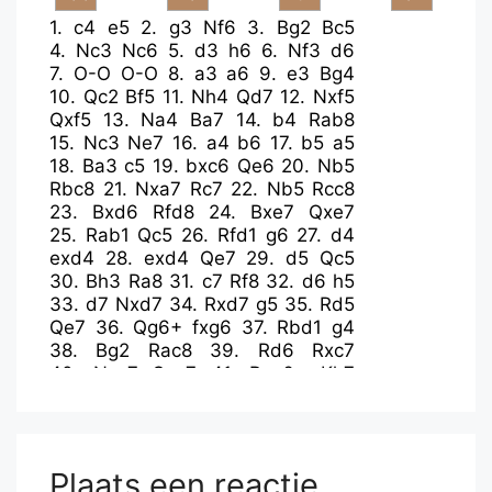
1.
c4
e5
2.
g3
Nf6
3.
Bg2
Bc5
4.
Nc3
Nc6
5.
d3
h6
6.
Nf3
d6
7.
O-O
O-O
8.
a3
a6
9.
e3
Bg4
10.
Qc2
Bf5
11.
Nh4
Qd7
12.
Nxf5
Qxf5
13.
Na4
Ba7
14.
b4
Rab8
15.
Nc3
Ne7
16.
a4
b6
17.
b5
a5
18.
Ba3
c5
19.
bxc6
Qe6
20.
Nb5
Rbc8
21.
Nxa7
Rc7
22.
Nb5
Rcc8
23.
Bxd6
Rfd8
24.
Bxe7
Qxe7
25.
Rab1
Qc5
26.
Rfd1
g6
27.
d4
exd4
28.
exd4
Qe7
29.
d5
Qc5
30.
Bh3
Ra8
31.
c7
Rf8
32.
d6
h5
33.
d7
Nxd7
34.
Rxd7
g5
35.
Rd5
Qe7
36.
Qg6+
fxg6
37.
Rbd1
g4
38.
Bg2
Rac8
39.
Rd6
Rxc7
40.
Nxc7
Qxc7
41.
Rxg6+
Kh7
42.
Rdd6
Qxc4
43.
Rh6+
Kg7
44.
Rdg6+
Kf7
45.
Rxb6
Qc1+
46.
Bf1
Ke7
47.
Rh7+
Kd8
48.
Rb8+
Qc8
49.
Rxc8+
Kxc8
Plaats een reactie
50.
Rxh5
Rf7
51.
Rxa5
Kd7