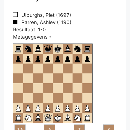
Ulburghs, Piet (1697)
Parren, Ashley (1190)
Resultaat: 1-0
Klikken
Metagegevens »
om
te
openen.