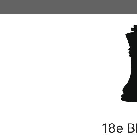
Ga
naar
de
inhoud
18e B