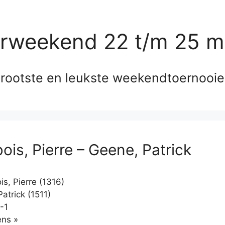
erweekend 22 t/m 25 m
rootste en leukste weekendtoernooi
ois, Pierre – Geene, Patrick
s, Pierre (1316)
atrick (1511)
-1
Klikken
ns »