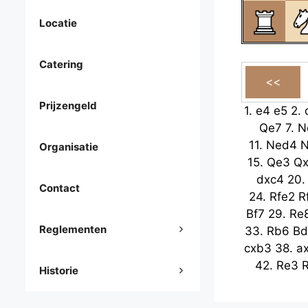
Locatie
Catering
Prijzengeld
1.
e4
e5
2.
Qe7
7.
N
11.
Ned4
N
Organisatie
15.
Qe3
Q
dxc4
20
Contact
24.
Rfe2
R
Bf7
29.
Re
Reglementen
33.
Rb6
Bd
cxb3
38.
a
42.
Re3
Historie
Re2+
47.
51.
Ke5
g5