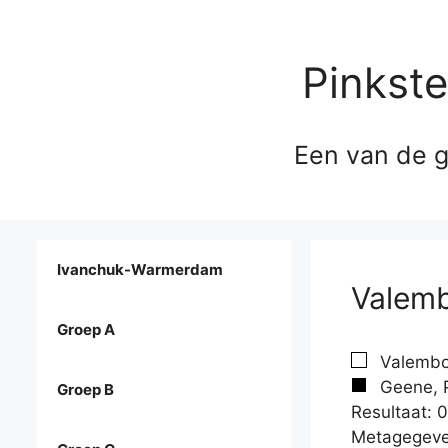
Pinkst
Een van de g
Ivanchuk-Warmerdam
Valemb
Groep A
Valemboi
Geene, P
Groep B
Resultaat: 0
Metagegeve