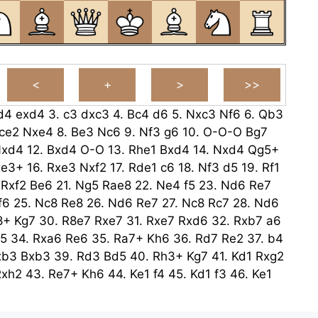
d4
exd4
3.
c3
dxc3
4.
Bc4
d6
5.
Nxc3
Nf6
6.
Qb3
ce2
Nxe4
8.
Be3
Nc6
9.
Nf3
g6
10.
O-O-O
Bg7
xd4
12.
Bxd4
O-O
13.
Rhe1
Bxd4
14.
Nxd4
Qg5+
xe3+
16.
Rxe3
Nxf2
17.
Rde1
c6
18.
Nf3
d5
19.
Rf1
.
Rxf2
Be6
21.
Ng5
Rae8
22.
Ne4
f5
23.
Nd6
Re7
f6
25.
Nc8
Re8
26.
Nd6
Re7
27.
Nc8
Rc7
28.
Nd6
8+
Kg7
30.
R8e7
Rxe7
31.
Rxe7
Rxd6
32.
Rxb7
a6
5
34.
Rxa6
Re6
35.
Ra7+
Kh6
36.
Rd7
Re2
37.
b4
xb3
Bxb3
39.
Rd3
Bd5
40.
Rh3+
Kg7
41.
Kd1
Rxg2
Rxh2
43.
Re7+
Kh6
44.
Ke1
f4
45.
Kd1
f3
46.
Ke1
Rxe2
fxe2
48.
Kxe2
Kg5
49.
Ke3
Kg4
50.
Kd4
Kf3
52.
Kf5
g4
53.
Kg5
g3
54.
Kh6
g2
55.
Kg7
g1=Q+