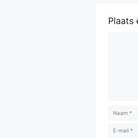
Plaats 
Reactie
Naam
E-
mail