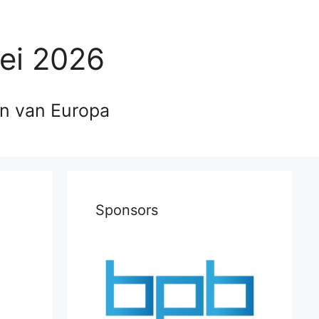
ei 2026
en van Europa
Sponsors