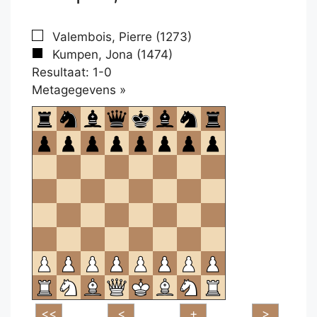
Valembois, Pierre (1273)
Kumpen, Jona (1474)
Resultaat: 1-0
Klikken
Metagegevens »
om
te
openen.