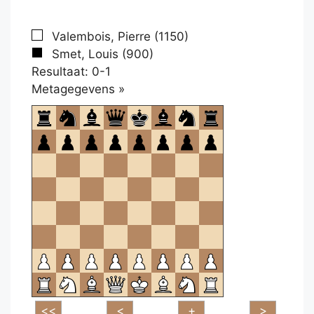
Valembois, Pierre (1150)
Smet, Louis (900)
Resultaat: 0-1
Klikken
Metagegevens »
om
te
openen.