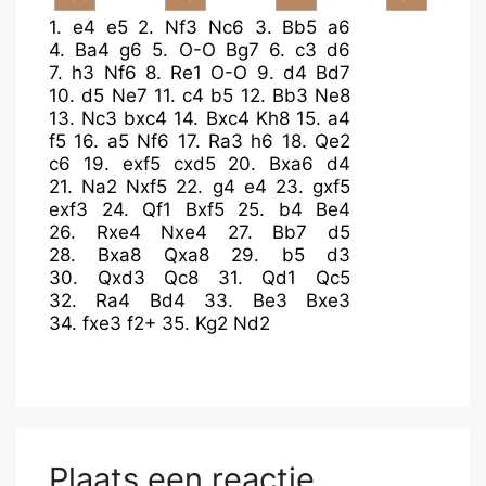
1.
e4
e5
2.
Nf3
Nc6
3.
Bb5
a6
4.
Ba4
g6
5.
O-O
Bg7
6.
c3
d6
7.
h3
Nf6
8.
Re1
O-O
9.
d4
Bd7
10.
d5
Ne7
11.
c4
b5
12.
Bb3
Ne8
13.
Nc3
bxc4
14.
Bxc4
Kh8
15.
a4
f5
16.
a5
Nf6
17.
Ra3
h6
18.
Qe2
c6
19.
exf5
cxd5
20.
Bxa6
d4
21.
Na2
Nxf5
22.
g4
e4
23.
gxf5
exf3
24.
Qf1
Bxf5
25.
b4
Be4
26.
Rxe4
Nxe4
27.
Bb7
d5
28.
Bxa8
Qxa8
29.
b5
d3
30.
Qxd3
Qc8
31.
Qd1
Qc5
32.
Ra4
Bd4
33.
Be3
Bxe3
34.
fxe3
f2+
35.
Kg2
Nd2
Plaats een reactie