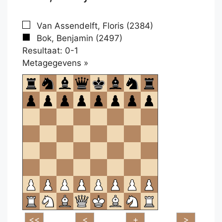
Van Assendelft, Floris (2384)
Bok, Benjamin (2497)
Resultaat: 0-1
Klikken
Metagegevens »
om
te
openen.