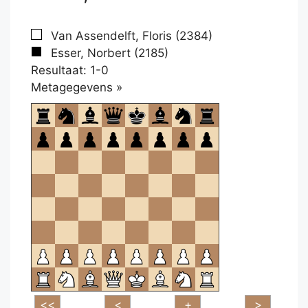
Van Assendelft, Floris (2384)
Esser, Norbert (2185)
Resultaat: 1-0
Klikken
Metagegevens »
om
te
openen.