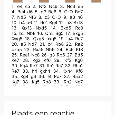
1.
e4
c5
2.
Nf3
Nc6
3.
Nc3
e5
4.
Bc4
d6
5.
d3
Be6
6.
O-O
Be7
7.
Nd5
Nf6
8.
c3
O-O
9.
a3
h6
10.
b4
b6
11.
Re1
Bg4
12.
h3
Bxf3
13.
Qxf3
Nxd5
14.
Bxd5
Rc8
15.
b5
Nb8
16.
Qh5
Bg5
17.
Bxg5
Qxg5
18.
Qxg5
hxg5
19.
a4
Rc7
20.
a5
Nd7
21.
c4
Rb8
22.
Ra2
bxa5
23.
Rxa5
Nb6
24.
Bc6
Kf8
25.
Rea1
Nc8
26.
g3
Rb6
27.
Bd5
Ke7
28.
Kg2
Kf6
29.
Kf3
Kg6
30.
Kg4
Re7
31.
Rh1
Rc7
32.
Rha1
Re7
33.
h4
gxh4
34.
Kxh4
Kf6
35.
Kg4
g6
36.
f4
Rc7
37.
R5a2
Kg7
38.
Kg5
Rb8
39.
Rh2
Ne7
40.
Rah1
Ng8
41.
Rh7+
Kf8
42.
fxe5
dxe5
43.
Rf1
Re8
44.
Rfxf7+
Rxf7
45.
Rxf7#
Plaats een reactie