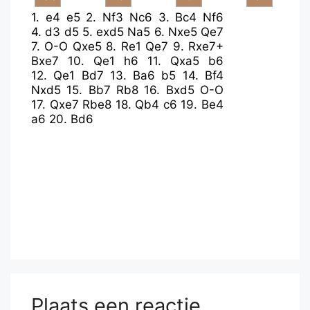
1.
e4
e5
2.
Nf3
Nc6
3.
Bc4
Nf6
4.
d3
d5
5.
exd5
Na5
6.
Nxe5
Qe7
7.
O-O
Qxe5
8.
Re1
Qe7
9.
Rxe7+
Bxe7
10.
Qe1
h6
11.
Qxa5
b6
12.
Qe1
Bd7
13.
Ba6
b5
14.
Bf4
Nxd5
15.
Bb7
Rb8
16.
Bxd5
O-O
17.
Qxe7
Rbe8
18.
Qb4
c6
19.
Be4
a6
20.
Bd6
Plaats een reactie