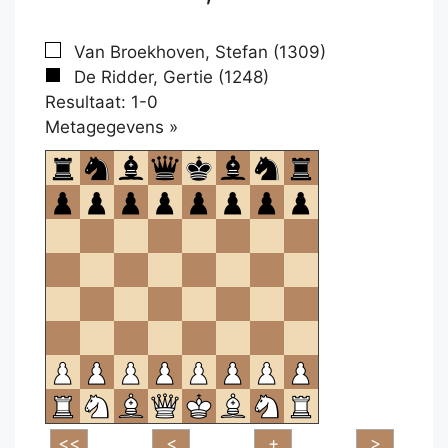
Van Broekhoven, Stefan (1309)
De Ridder, Gertie (1248)
Resultaat: 1-0
Klikken
Metagegevens »
om
te
openen.