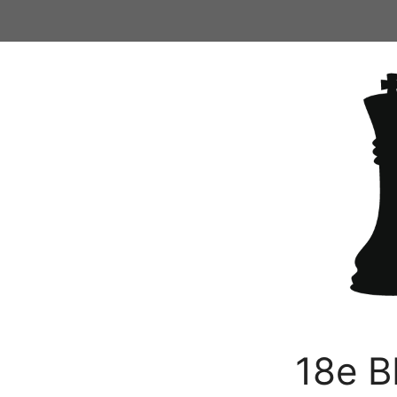
Ga
naar
de
inhoud
18e B