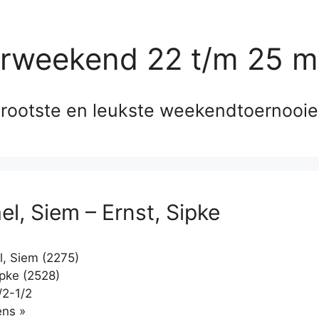
erweekend 22 t/m 25 m
rootste en leukste weekendtoernooi
el, Siem – Ernst, Sipke
, Siem (2275)
ipke (2528)
/2-1/2
Klikken
ns »