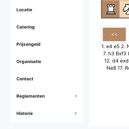
Locatie
Catering
Prijzengeld
1.
e4
e5
2.
7.
h3
Bxf3
12.
d4
exd
Organisatie
Ne8
17.
R
Contact
Reglementen
Historie