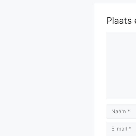
Plaats 
Reactie
Naam
E-
mail