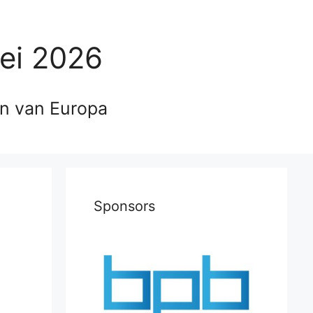
ei 2026
en van Europa
Sponsors