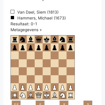
Van Dael, Siem (1813)
Hammers, Michael (1673)
Resultaat: 0-1
Klikken
Metagegevens »
om
te
openen.