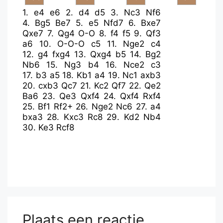
1.
e4
e6
2.
d4
d5
3.
Nc3
Nf6
4.
Bg5
Be7
5.
e5
Nfd7
6.
Bxe7
Qxe7
7.
Qg4
O-O
8.
f4
f5
9.
Qf3
a6
10.
O-O-O
c5
11.
Nge2
c4
12.
g4
fxg4
13.
Qxg4
b5
14.
Bg2
Nb6
15.
Ng3
b4
16.
Nce2
c3
17.
b3
a5
18.
Kb1
a4
19.
Nc1
axb3
20.
cxb3
Qc7
21.
Kc2
Qf7
22.
Qe2
Ba6
23.
Qe3
Qxf4
24.
Qxf4
Rxf4
25.
Bf1
Rf2+
26.
Nge2
Nc6
27.
a4
bxa3
28.
Kxc3
Rc8
29.
Kd2
Nb4
30.
Ke3
Rcf8
Plaats een reactie