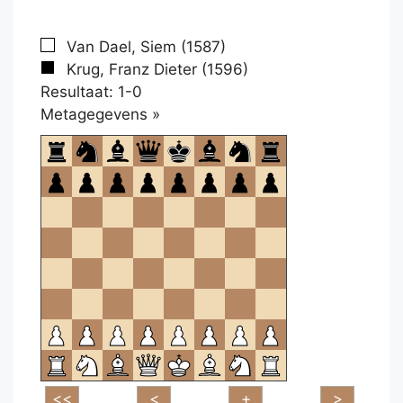
Van Dael, Siem (1587)
Krug, Franz Dieter (1596)
Resultaat: 1-0
Klikken
Metagegevens »
om
te
openen.