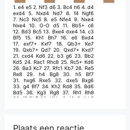
1.
e4
e5
2.
Nf3
d6
3.
Bc4
h6
4.
d4
exd4
5.
Nxd4
Nd7
6.
f4
Ngf6
7.
Nc3
Nc5
8.
e5
Nfe4
9.
Nxe4
Nxe4
10.
O-O
d5
11.
Bb5+
c6
12.
Bd3
Bc5
13.
Bxe4
dxe4
14.
c3
Bf5
15.
Kh1
Bh7
16.
e6
Bxd4
17.
exf7+
Kxf7
18.
Qb3+
Ke7
19.
Qxb7+
Qd7
20.
Qxd7+
Kxd7
21.
cxd4
Kd6
22.
b3
g6
23.
Bb2
Kd5
24.
Rac1
Rhc8
25.
Rc5+
Kd6
26.
Ba3
Kc7
27.
Rfc1
Kb7
28.
Re5
Re8
29.
h4
Bg8
30.
h5
Bf7
31.
hxg6
Rxe5
32.
dxe5
Bxg6
33.
g4
Bf7
34.
Kh2
Rd8
35.
Bd6
Bd5
36.
Kg3
Rg8
37.
Rh1
Rh8
38.
f5
Rh7
39.
Kf4
e3
40.
Re1
h5
41.
Rxe3
h4
42.
Rh3
Bg2
43.
Rh2
Kc8
Plaats een reactie