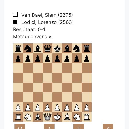
Van Dael, Siem (2275)
Lodici, Lorenzo (2563)
Resultaat: 0-1
Klikken
Metagegevens »
om
te
openen.