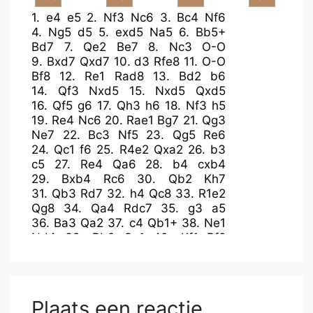
1.
e4
e5
2.
Nf3
Nc6
3.
Bc4
Nf6
4.
Ng5
d5
5.
exd5
Na5
6.
Bb5+
Bd7
7.
Qe2
Be7
8.
Nc3
O-O
9.
Bxd7
Qxd7
10.
d3
Rfe8
11.
O-O
Bf8
12.
Re1
Rad8
13.
Bd2
b6
14.
Qf3
Nxd5
15.
Nxd5
Qxd5
16.
Qf5
g6
17.
Qh3
h6
18.
Nf3
h5
19.
Re4
Nc6
20.
Rae1
Bg7
21.
Qg3
Ne7
22.
Bc3
Nf5
23.
Qg5
Re6
24.
Qc1
f6
25.
R4e2
Qxa2
26.
b3
c5
27.
Re4
Qa6
28.
b4
cxb4
29.
Bxb4
Rc6
30.
Qb2
Kh7
31.
Qb3
Rd7
32.
h4
Qc8
33.
R1e2
Qg8
34.
Qa4
Rdc7
35.
g3
a5
36.
Ba3
Qa2
37.
c4
Qb1+
38.
Ne1
Nd4
39.
Rb2
Qa1
40.
Kf1
Bf8
41.
c5
Bxc5
Plaats een reactie