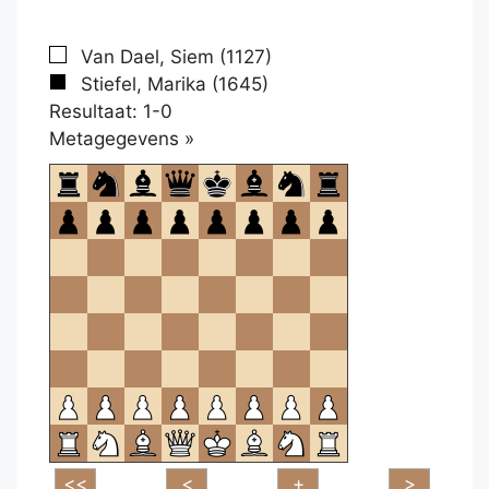
Van Dael, Siem (1127)
Stiefel, Marika (1645)
Resultaat: 1-0
Klikken
Metagegevens »
om
te
openen.