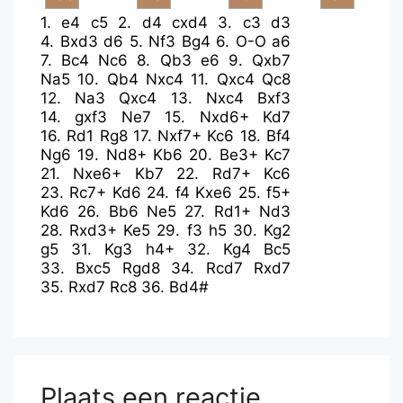
1.
e4
c5
2.
d4
cxd4
3.
c3
d3
4.
Bxd3
d6
5.
Nf3
Bg4
6.
O-O
a6
7.
Bc4
Nc6
8.
Qb3
e6
9.
Qxb7
Na5
10.
Qb4
Nxc4
11.
Qxc4
Qc8
12.
Na3
Qxc4
13.
Nxc4
Bxf3
14.
gxf3
Ne7
15.
Nxd6+
Kd7
16.
Rd1
Rg8
17.
Nxf7+
Kc6
18.
Bf4
Ng6
19.
Nd8+
Kb6
20.
Be3+
Kc7
21.
Nxe6+
Kb7
22.
Rd7+
Kc6
23.
Rc7+
Kd6
24.
f4
Kxe6
25.
f5+
Kd6
26.
Bb6
Ne5
27.
Rd1+
Nd3
28.
Rxd3+
Ke5
29.
f3
h5
30.
Kg2
g5
31.
Kg3
h4+
32.
Kg4
Bc5
33.
Bxc5
Rgd8
34.
Rcd7
Rxd7
35.
Rxd7
Rc8
36.
Bd4#
Plaats een reactie