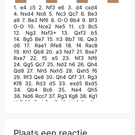
1.
e4
c5
2.
Nf3
e6
3.
d4
cxd4
4.
Nxd4
Nc6
5.
Nc3
Qc7
6.
Be3
a6
7.
Be2
Nf6
8.
O-O
Bb4
9.
Bf3
O-O
10.
Nce2
Ne5
11.
c3
Bc5
12.
Ng3
Nxf3+
13.
Qxf3
b5
14.
Bg5
Be7
15.
h3
Bb7
16.
Qe3
d6
17.
Rae1
Rfe8
18.
f4
Rac8
19.
Kh1
Qb8
20.
a3
Nd7
21.
Bxe7
Rxe7
22.
f5
e5
23.
Nf3
Nf6
24.
Qg5
Qc7
25.
Nd2
h6
26.
Qh4
Qd8
27.
Nh5
Nxh5
28.
Qxh5
f6
29.
Rf3
Qe8
30.
Qh4
Qf7
31.
Rg3
Kf8
32.
Rd3
d5
33.
exd5
Bxd5
34.
Qb4
Bc6
35.
Ne4
Qh5
36.
Nd6
Rcc7
37.
Rg3
Kg8
38.
Kg1
Kh7
39.
Rg4
Red7
40.
Ne8
Qxe8
Plaats een reactie