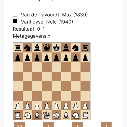
Van de Pavoordt, Max (1839)
Vanhuyse, Nele (1940)
Resultaat: 0-1
Klikken
Metagegevens »
om
te
openen.