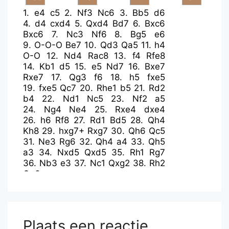
1.
e4
c5
2.
Nf3
Nc6
3.
Bb5
d6
4.
d4
cxd4
5.
Qxd4
Bd7
6.
Bxc6
Bxc6
7.
Nc3
Nf6
8.
Bg5
e6
9.
O-O-O
Be7
10.
Qd3
Qa5
11.
h4
O-O
12.
Nd4
Rac8
13.
f4
Rfe8
14.
Kb1
d5
15.
e5
Nd7
16.
Bxe7
Rxe7
17.
Qg3
f6
18.
h5
fxe5
19.
fxe5
Qc7
20.
Rhe1
b5
21.
Rd2
b4
22.
Nd1
Nc5
23.
Nf2
a5
24.
Ng4
Ne4
25.
Rxe4
dxe4
26.
h6
Rf8
27.
Rd1
Bd5
28.
Qh4
Kh8
29.
hxg7+
Rxg7
30.
Qh6
Qc5
31.
Ne3
Rg6
32.
Qh4
a4
33.
Qh5
a3
34.
Nxd5
Qxd5
35.
Rh1
Rg7
36.
Nb3
e3
37.
Nc1
Qxg2
38.
Rh2
Qg3
Plaats een reactie