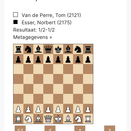
Van de Perre, Tom (2121)
Esser, Norbert (2175)
Resultaat: 1/2-1/2
Klikken
Metagegevens »
om
te
openen.