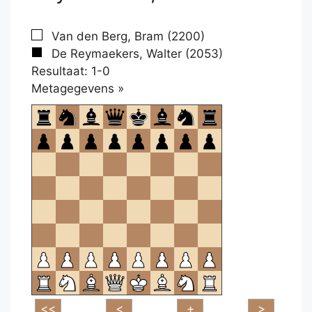
Van den Berg, Bram (2200)
De Reymaekers, Walter (2053)
Resultaat: 1-0
Klikken
Metagegevens »
om
te
openen.