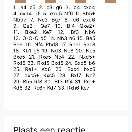
1.
e4
c5
2.
c3
g6
3.
d4
cxd4
4.
cxd4
d5
5.
exd5
Nf6
6.
Bb5+
Nbd7
7.
Nc3
Bg7
8.
d6
exd6
9.
Qe2+
Qe7
10.
Bf4
Qxe2+
11.
Bxe2
Ke7
12.
Bf3
Nb6
13.
O-O-O
d5
14.
Nh3
h6
15.
Be5
Be6
16.
Nf4
Rhd8
17.
Rhe1
Rac8
18.
Kb1
g5
19.
Nd3
Ne8
20.
Nc5
Bxe5
21.
Rxe5
Nc4
22.
Nxd5+
Rxd5
23.
Rxd5
Bxd5
24.
Bxd5
b6
25.
Re1+
Kd6
26.
Bxc4
bxc5
27.
dxc5+
Kxc5
28.
Bxf7
Nc7
29.
Bh5
Rf8
30.
Bf3
Rf4
31.
Rc1+
Kd6
32.
Rc6+
Kd7
33.
Rxh6
Ke7
Plaats een reactie