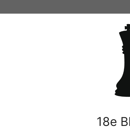
Ga
naar
de
inhoud
18e B