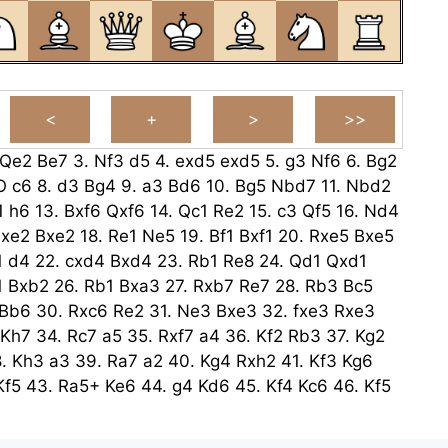
Qe2
Be7
3.
Nf3
d5
4.
exd5
exd5
5.
g3
Nf6
6.
Bg2
O
c6
8.
d3
Bg4
9.
a3
Bd6
10.
Bg5
Nbd7
11.
Nbd2
1
h6
13.
Bxf6
Qxf6
14.
Qc1
Re2
15.
c3
Qf5
16.
Nd4
xe2
Bxe2
18.
Re1
Ne5
19.
Bf1
Bxf1
20.
Rxe5
Bxe5
1
d4
22.
cxd4
Bxd4
23.
Rb1
Re8
24.
Qd1
Qxd1
1
Bxb2
26.
Rb1
Bxa3
27.
Rxb7
Re7
28.
Rb3
Bc5
Bb6
30.
Rxc6
Re2
31.
Ne3
Bxe3
32.
fxe3
Rxe3
Kh7
34.
Rc7
a5
35.
Rxf7
a4
36.
Kf2
Rb3
37.
Kg2
8.
Kh3
a3
39.
Ra7
a2
40.
Kg4
Rxh2
41.
Kf3
Kg6
Kf5
43.
Ra5+
Ke6
44.
g4
Kd6
45.
Kf4
Kc6
46.
Kf5
Ra3
Kb5
48.
Kg6
Kb4
49.
Ra8
Kb3
50.
Kxg7
Kb2
+
Kc1
52.
Rc8+
Kb1
53.
Rb8+
Rb2
54.
Ra8
Rg2