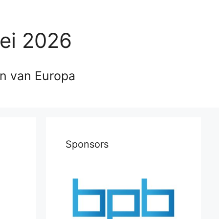
ei 2026
en van Europa
Sponsors