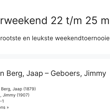
erweekend 22 t/m 25 m
rootste en leukste weekendtoernooi
n Berg, Jaap – Geboers, Jimmy
Berg, Jaap (1879)
, Jimmy (1907)
-1
Klikken
ns »