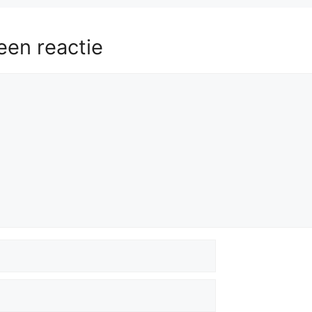
5.
Rb8+
Ka1
56.
Ra8
Rxg4+
57.
Kxh6
Rg2
een reactie