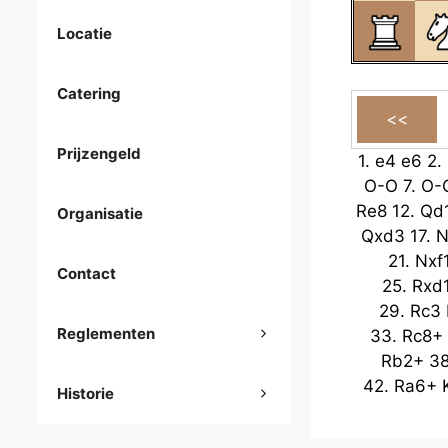
Locatie
Catering
Prijzengeld
1.
e4
e6
2.
O-O
7.
O-
Re8
12.
Qd
Organisatie
Qxd3
17.
N
21.
Nxf
Contact
25.
Rxd
29.
Rc3
Reglementen
33.
Rc8+
Rb2+
3
42.
Ra6+
Historie
Kb6
47.
51.
Rb8