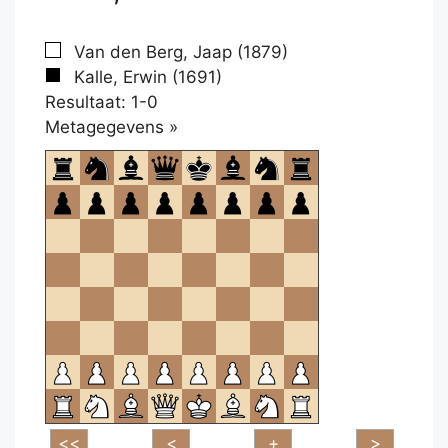
Van den Berg, Jaap (1879)
Kalle, Erwin (1691)
Resultaat: 1-0
Klikken
Metagegevens »
om
te
openen.