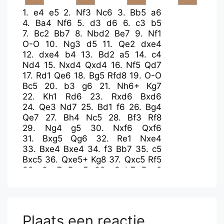
1.
e4
e5
2.
Nf3
Nc6
3.
Bb5
a6
4.
Ba4
Nf6
5.
d3
d6
6.
c3
b5
7.
Bc2
Bb7
8.
Nbd2
Be7
9.
Nf1
O-O
10.
Ng3
d5
11.
Qe2
dxe4
12.
dxe4
b4
13.
Bd2
a5
14.
c4
Nd4
15.
Nxd4
Qxd4
16.
Nf5
Qd7
17.
Rd1
Qe6
18.
Bg5
Rfd8
19.
O-O
Bc5
20.
b3
g6
21.
Nh6+
Kg7
22.
Kh1
Rd6
23.
Rxd6
Bxd6
24.
Qe3
Nd7
25.
Bd1
f6
26.
Bg4
Qe7
27.
Bh4
Nc5
28.
Bf3
Rf8
29.
Ng4
g5
30.
Nxf6
Qxf6
31.
Bxg5
Qg6
32.
Re1
Nxe4
33.
Bxe4
Bxe4
34.
f3
Bb7
35.
c5
Bxc5
36.
Qxe5+
Kg8
37.
Qxc5
Rf5
38.
Qxc7
Rxg5
39.
Qxb7
Rxg2
40.
Qc8+
Kf7
41.
Qd7+
Kf8
42.
Qe7+
Kg8
43.
Rd1
Plaats een reactie