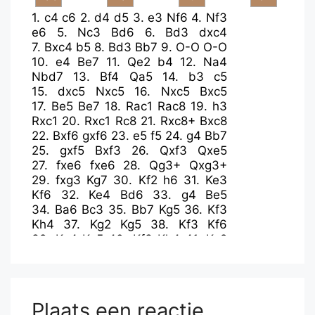
1.
c4
c6
2.
d4
d5
3.
e3
Nf6
4.
Nf3
e6
5.
Nc3
Bd6
6.
Bd3
dxc4
7.
Bxc4
b5
8.
Bd3
Bb7
9.
O-O
O-O
10.
e4
Be7
11.
Qe2
b4
12.
Na4
Nbd7
13.
Bf4
Qa5
14.
b3
c5
15.
dxc5
Nxc5
16.
Nxc5
Bxc5
17.
Be5
Be7
18.
Rac1
Rac8
19.
h3
Rxc1
20.
Rxc1
Rc8
21.
Rxc8+
Bxc8
22.
Bxf6
gxf6
23.
e5
f5
24.
g4
Bb7
25.
gxf5
Bxf3
26.
Qxf3
Qxe5
27.
fxe6
fxe6
28.
Qg3+
Qxg3+
29.
fxg3
Kg7
30.
Kf2
h6
31.
Ke3
Kf6
32.
Ke4
Bd6
33.
g4
Be5
34.
Ba6
Bc3
35.
Bb7
Kg5
36.
Kf3
Kh4
37.
Kg2
Kg5
38.
Kf3
Kf6
39.
Ke4
Kg5
40.
Kf3
Kh4
41.
Kg2
h5
42.
gxh5
Kxh5
43.
Bc8
e5
44.
Kf3
Kh4
45.
Ke4
Kg3
46.
Be6
Kh4
47.
Bc8
Kg3
48.
Be6
Kh4
49.
Bc8
Plaats een reactie