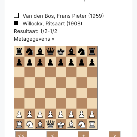
Van den Bos, Frans Pieter (1959)
Willockx, Ritsaart (1908)
Resultaat: 1/2-1/2
Klikken
Metagegevens »
om
te
openen.