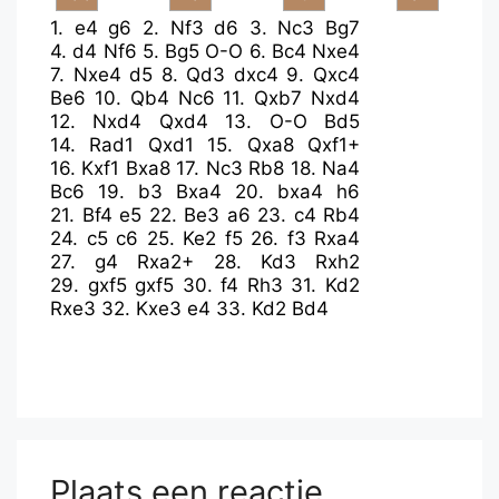
1.
e4
g6
2.
Nf3
d6
3.
Nc3
Bg7
4.
d4
Nf6
5.
Bg5
O-O
6.
Bc4
Nxe4
7.
Nxe4
d5
8.
Qd3
dxc4
9.
Qxc4
Be6
10.
Qb4
Nc6
11.
Qxb7
Nxd4
12.
Nxd4
Qxd4
13.
O-O
Bd5
14.
Rad1
Qxd1
15.
Qxa8
Qxf1+
16.
Kxf1
Bxa8
17.
Nc3
Rb8
18.
Na4
Bc6
19.
b3
Bxa4
20.
bxa4
h6
21.
Bf4
e5
22.
Be3
a6
23.
c4
Rb4
24.
c5
c6
25.
Ke2
f5
26.
f3
Rxa4
27.
g4
Rxa2+
28.
Kd3
Rxh2
29.
gxf5
gxf5
30.
f4
Rh3
31.
Kd2
Rxe3
32.
Kxe3
e4
33.
Kd2
Bd4
Plaats een reactie