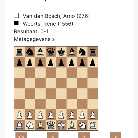
Van den Bosch, Arno (976)
Weerts, Rene (1556)
Resultaat: 0-1
Klikken
Metagegevens »
om
te
openen.