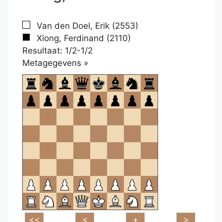
Van den Doel, Erik (2553)
Xiong, Ferdinand (2110)
Resultaat: 1/2-1/2
Klikken
Metagegevens »
om
te
openen.