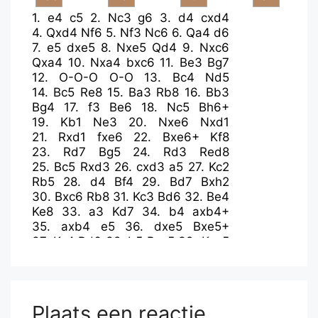
1.
e4
c5
2.
Nc3
g6
3.
d4
cxd4
4.
Qxd4
Nf6
5.
Nf3
Nc6
6.
Qa4
d6
7.
e5
dxe5
8.
Nxe5
Qd4
9.
Nxc6
Qxa4
10.
Nxa4
bxc6
11.
Be3
Bg7
12.
O-O-O
O-O
13.
Bc4
Nd5
14.
Bc5
Re8
15.
Ba3
Rb8
16.
Bb3
Bg4
17.
f3
Be6
18.
Nc5
Bh6+
19.
Kb1
Ne3
20.
Nxe6
Nxd1
21.
Rxd1
fxe6
22.
Bxe6+
Kf8
23.
Rd7
Bg5
24.
Rd3
Red8
25.
Bc5
Rxd3
26.
cxd3
a5
27.
Kc2
Rb5
28.
d4
Bf4
29.
Bd7
Bxh2
30.
Bxc6
Rb8
31.
Kc3
Bd6
32.
Be4
Ke8
33.
a3
Kd7
34.
b4
axb4+
35.
axb4
e5
36.
dxe5
Bxe5+
37.
Kc4
Bd6
38.
b5
Bxc5
39.
Kxc5
Kc7
40.
f4
Rb6
41.
f5
gxf5
42.
Bxf5
h5
43.
Be4
Rf6
44.
Bc6
Plaats een reactie