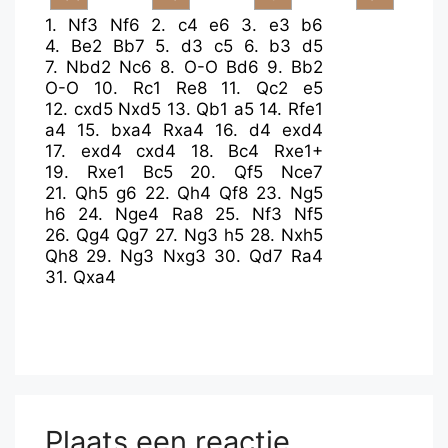
1.
Nf3
Nf6
2.
c4
e6
3.
e3
b6
4.
Be2
Bb7
5.
d3
c5
6.
b3
d5
7.
Nbd2
Nc6
8.
O-O
Bd6
9.
Bb2
O-O
10.
Rc1
Re8
11.
Qc2
e5
12.
cxd5
Nxd5
13.
Qb1
a5
14.
Rfe1
a4
15.
bxa4
Rxa4
16.
d4
exd4
17.
exd4
cxd4
18.
Bc4
Rxe1+
19.
Rxe1
Bc5
20.
Qf5
Nce7
21.
Qh5
g6
22.
Qh4
Qf8
23.
Ng5
h6
24.
Nge4
Ra8
25.
Nf3
Nf5
26.
Qg4
Qg7
27.
Ng3
h5
28.
Nxh5
Qh8
29.
Ng3
Nxg3
30.
Qd7
Ra4
31.
Qxa4
Plaats een reactie