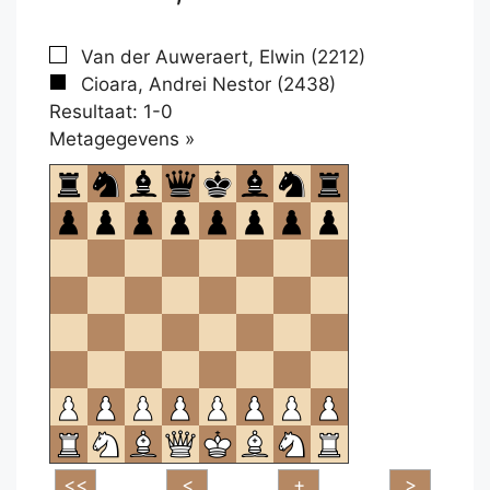
Van der Auweraert, Elwin (2212)
Cioara, Andrei Nestor (2438)
Resultaat: 1-0
Klikken
Metagegevens »
om
te
openen.